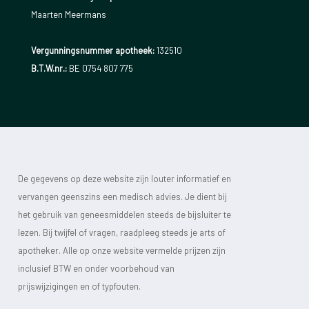
Maarten Meermans
Vergunningsnummer apotheek:
132510
B.T.W.nr.:
BE 0754 807 775
De gegevens op deze website zijn louter informatief en
vervangen geenszins een medisch advies. Je dient bij
het gebruik van geneesmiddelen steeds de bijsluiter te
lezen. Bij twijfel of vragen, raadpleeg steeds je arts of
apotheker. Alle op onze website vermelde prijzen zijn
inclusief BTW en onder voorbehoud van
prijswijzigingen en of typfouten.