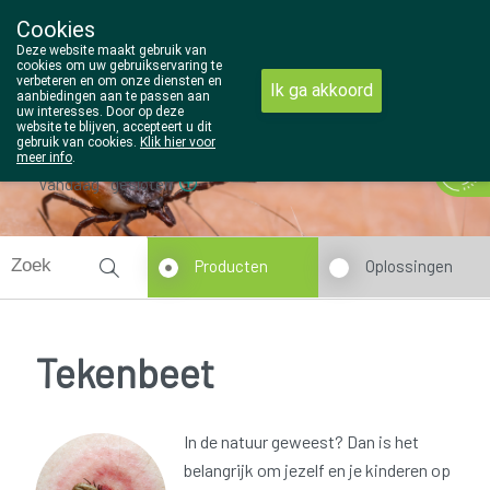
Cookies
Wezel Pharma
Deze website maakt gebruik van
014/810298
cookies om uw gebruikservaring te
verbeteren en om onze diensten en
Ik ga akkoord
aanbiedingen aan te passen aan
uw interesses. Door op deze
website te blijven, accepteert u dit
gebruik van cookies.
Klik hier voor
meer info
.
Vandaag
gesloten
Producten
Oplossingen
Tekenbeet
In de natuur geweest? Dan is het
belangrijk om jezelf en je kinderen op