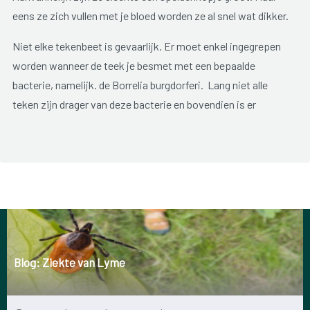
eens ze zich vullen met je bloed worden ze al snel wat dikker.
Niet elke tekenbeet is gevaarlijk. Er moet enkel ingegrepen
worden wanneer de teek je besmet met een bepaalde
bacterie, namelijk. de Borrelia burgdorferi. Lang niet alle
teken zijn drager van deze bacterie en bovendien is er
wellicht pas kans op infectie na een langdurig verblijf op je
lichaam. Het komt er dus op aan alert te zijn en teken zo snel
mogelijk te verwijderen.
In de apotheek zijn er diverse tangetjes voorhanden om de
teek op een efficiënte manier te verwijderen, zoals de
tekentang of de tekentwister. Dit laatste is een soort vorkje
waarmee je de teek als het ware draaiend (vandaar de naam
Blog: Ziekte van Lyme
‘twister’) uit de huid kan verwijderen.
Wanneer je een tekeninfectie niet tijdig behandelt kan dat je