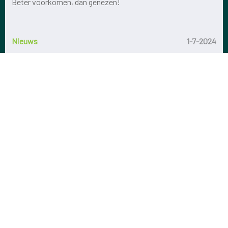
Beter voorkomen, dan genezen!
na enkele maanden of jaren heel wat problemen opleveren:
gewrichts-, hart of neurologische stoornissen.
Men spreekt in dat geval van de
Ziekte van Lyme
.
Nieuws
1-7-2024
In bosrijke gebieden van centraal Europa (Oostenrijk,
Zwitserland, Zuid-Duitsland) zijn sommige teken besmet
met een virus. Ook dit kan leiden tot griepachtige
symptomen of zenuwstoornissen (neurologische
problemen).