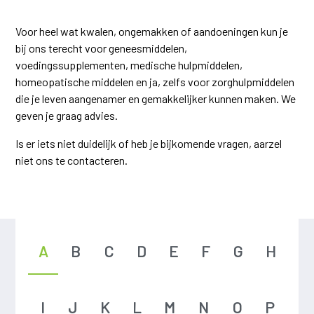
Voor heel wat kwalen, ongemakken of aandoeningen kun je
bij ons terecht voor geneesmiddelen,
voedingssupplementen, medische hulpmiddelen,
homeopatische middelen en ja, zelfs voor zorghulpmiddelen
die je leven aangenamer en gemakkelijker kunnen maken. We
geven je graag advies.
Is er iets niet duidelijk of heb je bijkomende vragen, aarzel
niet ons te contacteren.
A
B
C
D
E
F
G
H
I
J
K
L
M
N
O
P