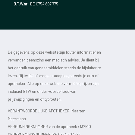
B.T.W.nr.:
BE 0754 807 775
De gegevens op deze website zijn louter informatief en
vervangen geenszins een medisch advies. Je dient bij
het gebruik van geneesmiddelen steeds de bijsluiter te
lezen. Bij twijfel of vragen, raadpleeg steeds je arts of
apotheker. Alle op onze website vermelde prijzen zijn
inclusief BTW en onder voorbehoud van
prijswijzigingen en of typfouten.
VERANTWOORDELIJKE APOTHEKER: Maarten
Meermans
VERGUNNINGSNUMMER van de apotheek :
132510
ONDERNEMINGSNUMMER:
BE 0754 807 775