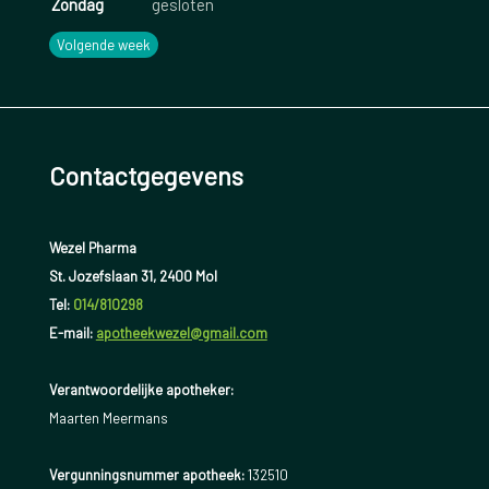
Zondag
gesloten
Volgende week
Contactgegevens
Wezel Pharma
St. Jozefslaan 31, 2400 Mol
Tel:
014/810298
E-mail:
apotheekwezel@gmail.com
Verantwoordelijke apotheker:
Maarten Meermans
Vergunningsnummer apotheek:
132510