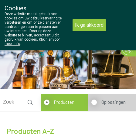
Cookies
Wezel Pharma
Deze website maakt gebruik van
014/810298
cookies om uw gebruikservaring te
verbeteren en om onze diensten en
Ik ga akkoord
aanbiedingen aan te passen aan
uw interesses. Door op deze
website te blijven, accepteert u dit
gebruik van cookies.
Klik hier voor
meer info
.
Vandaag
Nu
gesloten
Producten
Oplossingen
Producten A-Z