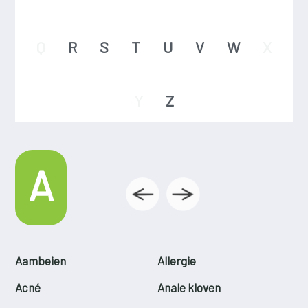
Q
R
S
T
U
V
W
X
Y
Z
A
Aambeien
Allergie
Acné
Anale kloven