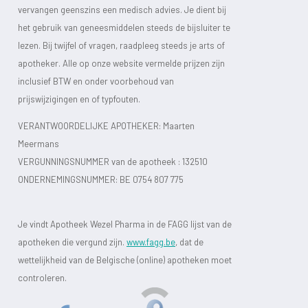
vervangen geenszins een medisch advies. Je dient bij
het gebruik van geneesmiddelen steeds de bijsluiter te
lezen. Bij twijfel of vragen, raadpleeg steeds je arts of
apotheker. Alle op onze website vermelde prijzen zijn
inclusief BTW en onder voorbehoud van
prijswijzigingen en of typfouten.
VERANTWOORDELIJKE APOTHEKER: Maarten
Meermans
VERGUNNINGSNUMMER van de apotheek :
132510
ONDERNEMINGSNUMMER:
BE 0754 807 775
Je vindt Apotheek Wezel Pharma in de FAGG lijst van de
apotheken die vergund zijn.
www.fagg.be
, dat de
wettelijkheid van de Belgische (online) apotheken moet
controleren.