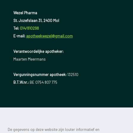
Wezel Pharma
St. Jozefslaan 31, 2400 Mol
Tel:
014/810298
E-mail:
apotheekwezel@gmail.com
Verantwoordelijke apotheker:
Maarten Meermans
Vergunningsnummer apotheek:
132510
B.T.W.nr.:
BE 0754 807 775
De gegevens op deze website zijn louter informatief en