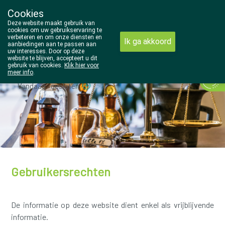
Cookies
Wezel Pharma
Deze website maakt gebruik van
014/810298
cookies om uw gebruikservaring te
verbeteren en om onze diensten en
Ik ga akkoord
aanbiedingen aan te passen aan
uw interesses. Door op deze
website te blijven, accepteert u dit
gebruik van cookies.
Klik hier voor
meer info
.
Vandaag
gesloten
Gebruikersrechten
De informatie op deze website dient enkel als vrijblijvende
informatie.