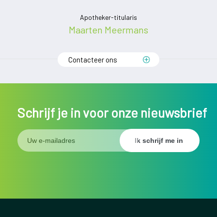
nt
Apotheker-titularis
Ap
ens
Maarten Meermans
Contacteer ons
Schrijf je in voor onze nieuwsbrief