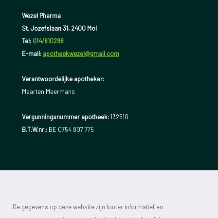
Wezel Pharma
St. Jozefslaan 31, 2400 Mol
Tel:
014/810298
E-mail:
apotheekwezel@gmail.com
Verantwoordelijke apotheker:
Maarten Meermans
Vergunningsnummer apotheek:
132510
B.T.W.nr.:
BE 0754 807 775
De gegevens op deze website zijn louter informatief en