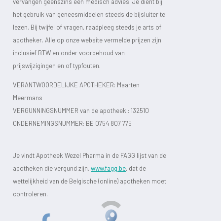
vervangen geenszins een medisch advies. Je dient bij
het gebruik van geneesmiddelen steeds de bijsluiter te
lezen. Bij twijfel of vragen, raadpleeg steeds je arts of
apotheker. Alle op onze website vermelde prijzen zijn
inclusief BTW en onder voorbehoud van
prijswijzigingen en of typfouten.
VERANTWOORDELIJKE APOTHEKER: Maarten
Meermans
VERGUNNINGSNUMMER van de apotheek :
132510
ONDERNEMINGSNUMMER:
BE 0754 807 775
Je vindt Apotheek Wezel Pharma in de FAGG lijst van de
apotheken die vergund zijn.
www.fagg.be
, dat de
wettelijkheid van de Belgische (online) apotheken moet
controleren.