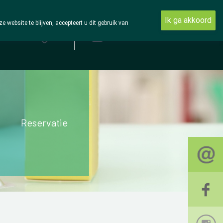
Ik ga akkoord
ebsite te blijven, accepteert u dit gebruik van
Aanmelden
Reservatie