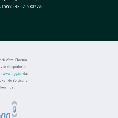
.T.W.nr.:
BE 0754 807 775
heek Wezel Pharma
st van de apotheken
jn.
www.fagg.be
, dat
id van de Belgische
heken moet