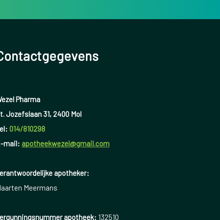
Contactgegevens
ezel Pharma
t. Jozefslaan 31, 2400 Mol
el:
014/810298
-mail:
apotheekwezel@gmail.com
erantwoordelijke apotheker:
aarten Meermans
ergunningsnummer apotheek:
132510