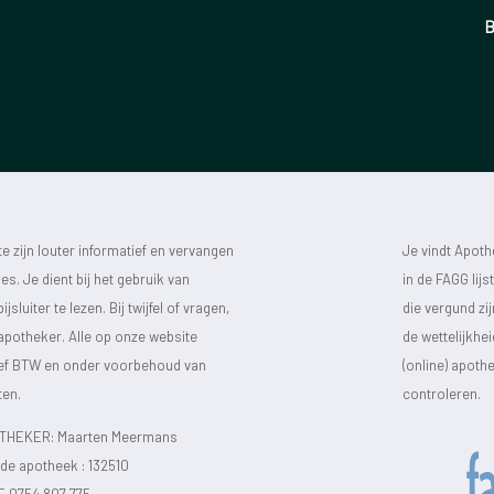
B
 zijn louter informatief en vervangen
Je vindt Apot
s. Je dient bij het gebruik van
in de FAGG lij
luiter te lezen. Bij twijfel of vragen,
die vergund zi
 apotheker. Alle op onze website
de wettelijkhe
sief BTW en onder voorbehoud van
(online) apot
ten.
controleren.
HEKER: Maarten Meermans
e apotheek :
132510