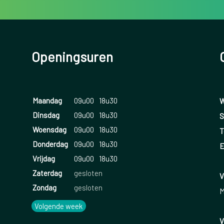
Openingsuren
Maandag
09u00
18u30
W
Dinsdag
09u00
18u30
S
Woensdag
09u00
18u30
T
Donderdag
09u00
18u30
E
Vrijdag
09u00
18u30
Zaterdag
gesloten
V
Zondag
gesloten
M
Volgende week
V