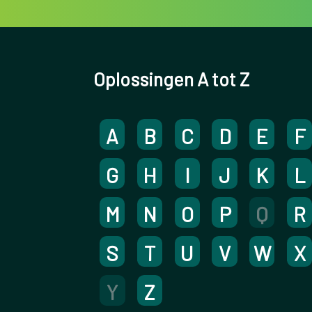
Oplossingen A tot Z
A
B
C
D
E
F
G
H
I
J
K
L
M
N
O
P
Q
R
S
T
U
V
W
X
Y
Z