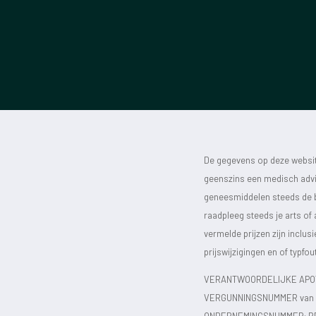
De gegevens op deze website
geenszins een medisch advie
geneesmiddelen steeds de bijs
raadpleeg steeds je arts of
vermelde prijzen zijn inclu
prijswijzigingen en of typfou
VERANTWOORDELIJKE APOT
VERGUNNINGSNUMMER van d