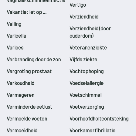
Vertigo
Vakantie: let op ...
Verziendheid
Valling
Verziendheid (door
Varicella
ouderdom)
Varices
Veteranenziekte
Verbranding door de zon
Vijfde ziekte
Vergroting prostaat
Vochtophoping
Verkoudheid
Voedselallergie
Vermageren
Voetschimmel
Verminderde eetlust
Voetverzorging
Vermoeide voeten
Voorhoofdholteontsteking
Vermoeidheid
Voorkamerfibrillatie