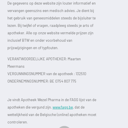
De gegevens op deze website zijn louter informatief en
vervangen geenszins een medisch advies. Je dient bij
het gebruik van geneesmiddelen steeds de bijsluiter te
lezen. Bij twijfel of vragen, raadpleeg steeds je arts of
apotheker. Alle op onze website vermelde prijzen zijn
inclusief BTW en onder voorbehoud van
prijswijzigingen en of typfouten.
VERANTWOORDELIJKE APOTHEKER: Maarten
Meermans
VERGUNNINGSNUMMER van de apotheek :
132510
ONDERNEMINGSNUMMER:
BE 0754 807 775
Je vindt Apotheek Wezel Pharma in de FAGG lijst van de
apotheken die vergund zijn.
www.fagg.be
, dat de
wettelijkheid van de Belgische (online) apotheken moet
controleren.