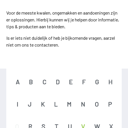
Voor de meeste kwalen, ongemakken en aandoeningen zijn
er oplossingen. Hierbij kunnen wij je helpen door informatie,
tips & producten aan te bieden.
Is er iets niet duidelijk of heb je bijkomende vragen, aarzel
niet om ons te contacteren.
A
B
C
D
E
F
G
H
I
J
K
L
M
N
O
P
Q
R
S
T
U
V
W
X