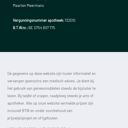
Maarten Meermans
Vergunningsnummer apotheek:
132510
B.T.W.nr.:
BE 0754 807 775
De gegevens op deze website zijn louter informatief en
vervangen geenszins een medisch advies. Je dient bij
het gebruik van geneesmiddelen steeds de bijsluiter te
lezen. Bij twijfel of vragen, raadpleeg steeds je arts of
apotheker. Alle op onze website vermelde prijzen zijn
inclusief BTW en onder voorbehoud van
prijswijzigingen en of typfouten.