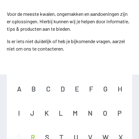
Voor de meeste kwalen, ongemakken en aandoeningen zijn
er oplossingen. Hierbij kunnen wij je helpen door informatie,
tips & producten aan te bieden.
Is er iets niet duidelijk of heb je bijkomende vragen, aarzel
niet om ons te contacteren.
A
B
C
D
E
F
G
H
I
J
K
L
M
N
O
P
Q
R
S
T
U
V
W
X