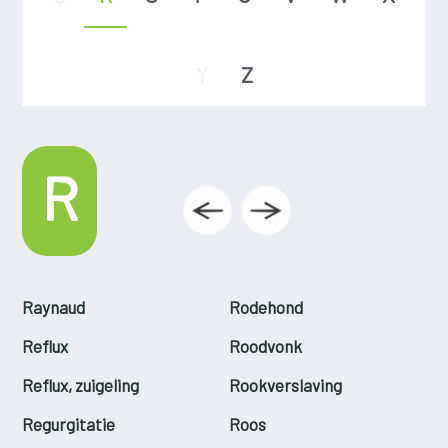
Y
Z
R
Raynaud
Rodehond
Reflux
Roodvonk
Reflux, zuigeling
Rookverslaving
Regurgitatie
Roos