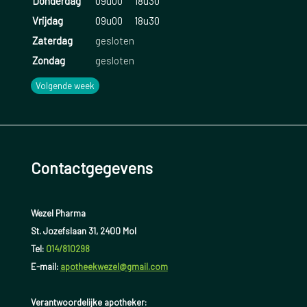
Donderdag
09u00
18u30
Vrijdag
09u00
18u30
Zaterdag
gesloten
Zondag
gesloten
Volgende week
Contactgegevens
Wezel Pharma
St. Jozefslaan 31, 2400 Mol
Tel:
014/810298
E-mail:
apotheekwezel@gmail.com
Verantwoordelijke apotheker: