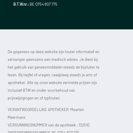
B.T.W.nr.:
BE 0754 807 775
De gegevens op deze website zijn louter informatief en
vervangen geenszins een medisch advies. Je dient bij
het gebruik van geneesmiddelen steeds de bijsluiter te
lezen. Bij twijfel of vragen, raadpleeg steeds je arts of
apotheker. Alle op onze website vermelde prijzen zijn
inclusief BTW en onder voorbehoud van
prijswijzigingen en of typfouten.
VERANTWOORDELIJKE APOTHEKER: Maarten
Meermans
VERGUNNINGSNUMMER van de apotheek :
132510
ONDERNEMINGSNUMMER:
BE 0754 807 775