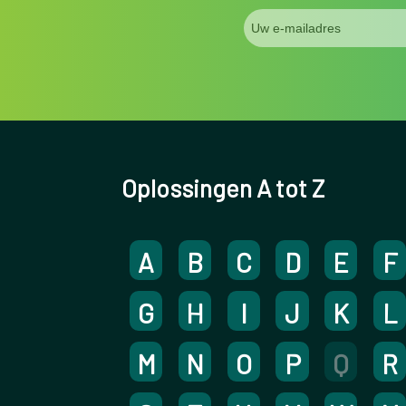
Oplossingen A tot Z
A
B
C
D
E
F
G
H
I
J
K
L
M
N
O
P
Q
R