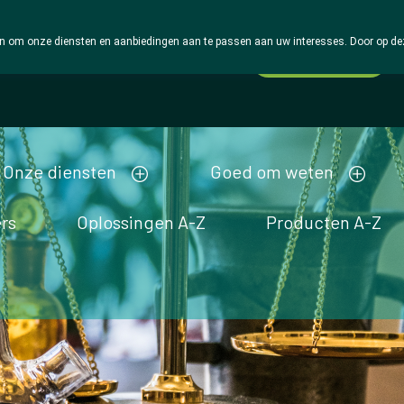
 om onze diensten en aanbiedingen aan te passen aan uw interesses. Door op deze w
Wachtdienst
Vandaag
open tot 18u30
Onze diensten
Goed om weten
rs
Oplossingen A-Z
Producten A-Z