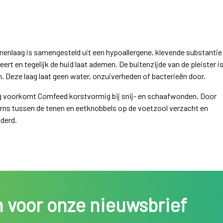
nnenlaag is samengesteld uit een hypoallergene, klevende substantie
ert en tegelijk de huid laat ademen. De buitenzijde van de pleister i
n. Deze laag laat geen water, onzuiverheden of bacterieën door.
ng voorkomt Comfeed korstvormig bij snij- en schaafwonden. Door
orns tussen de tenen en eetknobbels op de voetzool verzacht en
derd.
in voor onze nieuwsbrief