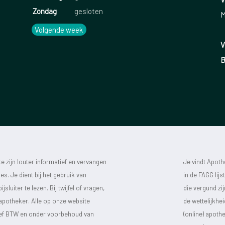
Zondag
gesloten
M
Volgende week
V
B
 zijn louter informatief en vervangen
Je vindt Apot
s. Je dient bij het gebruik van
in de FAGG lij
luiter te lezen. Bij twijfel of vragen,
die vergund zi
 apotheker. Alle op onze website
de wettelijkhe
sief BTW en onder voorbehoud van
(online) apot