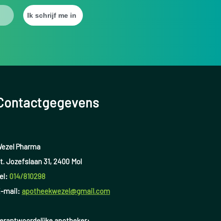
Contactgegevens
ezel Pharma
t. Jozefslaan 31, 2400 Mol
el:
014/810298
-mail:
apotheekwezel@gmail.com
erantwoordelijke apotheker: