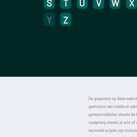
S
T
U
V
W
X
Y
Z
De gegevens op deze website
geenszins een medisch advie
geneesmiddelen steeds de bijs
raadpleeg steeds je arts of
vermelde prijzen zijn inclu