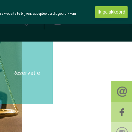
Ik ga akkoord
ebsite te blijven, accepteert u dit gebruik van
Aanmelden
Reservatie