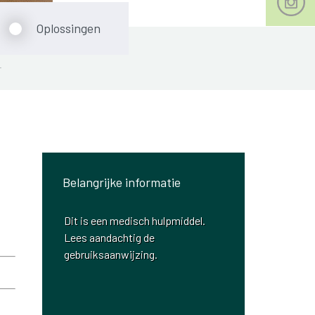
Oplossingen
T
Belangrijke informatie
Dit is een medisch hulpmiddel.
Lees aandachtig de
gebruiksaanwijzing.