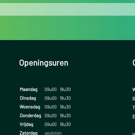
Openingsuren
Maandag
09u00
18u30
W
Dinsdag
09u00
18u30
S
Woensdag
09u00
18u30
T
Donderdag
09u00
18u30
E
Vrijdag
09u00
18u30
Zaterdag
gesloten
V