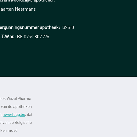
aarten Meermans
ergunningsnummer apotheek:
132510
.T.W.nr.:
BE 0754 807 775
heek Wezel Pharma
st van de apotheken
jn.
www.fagg.be
, dat
id van de Belgische
heken moet