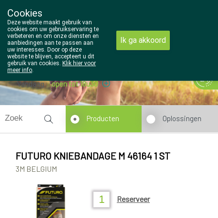
Cookies
Wezel Pharma
Deze website maakt gebruik van
014/810298
cookies om uw gebruikservaring te
verbeteren en om onze diensten en
Ik ga akkoord
aanbiedingen aan te passen aan
uw interesses. Door op deze
website te blijven, accepteert u dit
gebruik van cookies.
Klik hier voor
meer info
.
Vandaag
open tot 18u30
Producten
Oplossingen
FUTURO KNIEBANDAGE M 46164 1 ST
3M BELGIUM
Reserveer