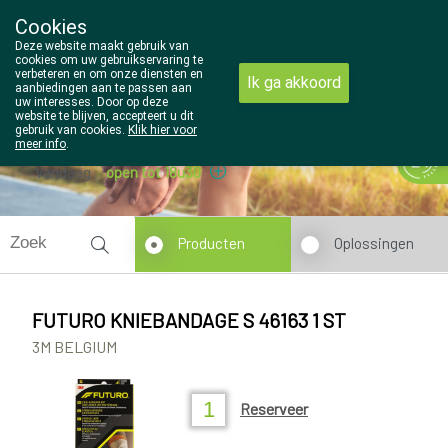
Cookies
Wezel Pharma
Deze website maakt gebruik van
014/810298
cookies om uw gebruikservaring te
verbeteren en om onze diensten en
Ik ga akkoord
aanbiedingen aan te passen aan
uw interesses. Door op deze
website te blijven, accepteert u dit
gebruik van cookies.
Klik hier voor
meer info
.
Vandaag
open tot 18u30
Producten
Oplossingen
FUTURO KNIEBANDAGE S 46163 1 ST
3M BELGIUM
Reserveer