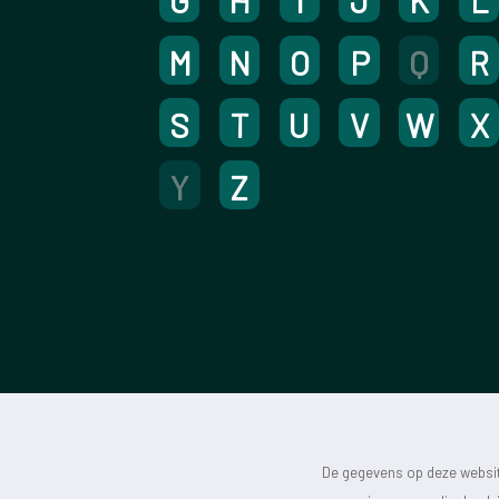
G
H
I
J
K
L
M
N
O
P
Q
R
S
T
U
V
W
X
Y
Z
De gegevens op deze website