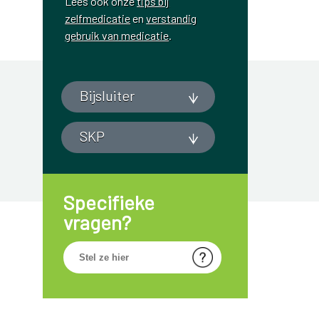
Lees ook onze
tips bij
zelfmedicatie
en
verstandig
gebruik van medicatie
.
Bijsluiter
SKP
Specifieke
vragen?