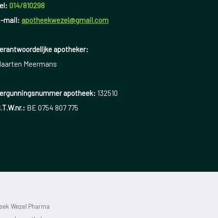
el:
014/810298
-mail:
apotheekwezel@gmail.com
erantwoordelijke apotheker:
aarten Meermans
ergunningsnummer apotheek:
132510
.T.W.nr.:
BE 0754 807 775
heek Wezel Pharma