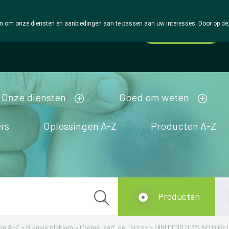
 om onze diensten en aanbiedingen aan te passen aan uw interesses. Door op deze w
Wachtdienst
Vandaag
Nu
gesloten
Onze diensten
Goed om weten
rs
Oplossingen A-Z
Producten A-Z
Producten
en A-Z
>
Blauwe plekken
>
Creme, zalf, gel, spray
>
HIRUDOID 0,3% 50 G GE