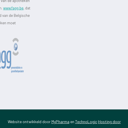
st van de apotheken
jn.
www.fagg.be
, dat
id van de Belgische
heken moet
Website ontwikkeld door
MyPharma
en
TechnoLogic
Hosting door