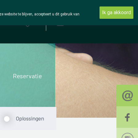
Ik ga akkoord
ebsite te blijven, accepteert u dit gebruik van
Aanmelden
Reservatie
Oplossingen
L