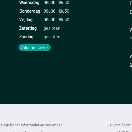
Woensdag
09u00
18u30
T
Donderdag
09u00
18u30
E
Vrijdag
09u00
18u30
Zaterdag
gesloten
V
Zondag
gesloten
M
Volgende week
V
B
 zijn louter informatief en vervangen
Je vindt Apot