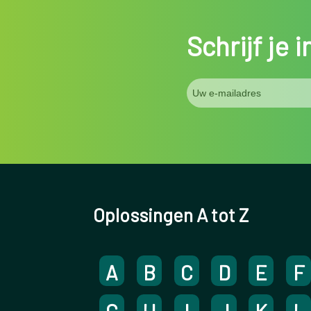
Schrijf je 
Oplossingen A tot Z
A
B
C
D
E
F