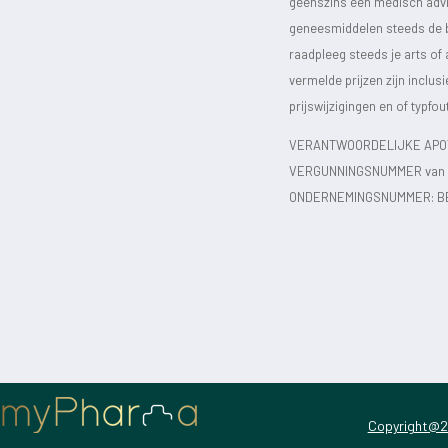
geenszins een medisch advie
geneesmiddelen steeds de bijs
raadpleeg steeds je arts of
vermelde prijzen zijn inclu
prijswijzigingen en of typfou
VERANTWOORDELIJKE APOT
VERGUNNINGSNUMMER van d
ONDERNEMINGSNUMMER:
B
Copyright@2