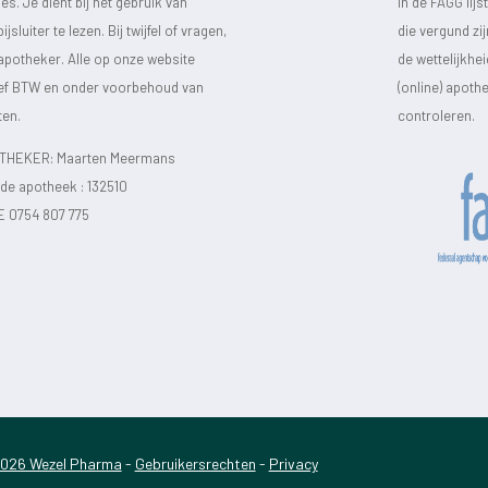
s. Je dient bij het gebruik van
in de FAGG lij
luiter te lezen. Bij twijfel of vragen,
die vergund zi
 apotheker. Alle op onze website
de wettelijkhe
sief BTW en onder voorbehoud van
(online) apot
ten.
controleren.
HEKER: Maarten Meermans
e apotheek :
132510
E 0754 807 775
026 Wezel Pharma
-
Gebruikersrechten
-
Privacy