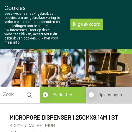
Cookies
Wezel Pharma
Deze website maakt gebruik van
014/810298
cookies om uw gebruikservaring te
verbeteren en om onze diensten en
Ik ga akkoord
aanbiedingen aan te passen aan
uw interesses. Door op deze
website te blijven, accepteert u dit
gebruik van cookies.
Klik hier voor
meer info
.
Vandaag
open tot 18u30
Producten
Oplossingen
MICROPORE DISPENSER 1,25CMX9,14M 1 ST
KCI MEDICAL BELGIUM