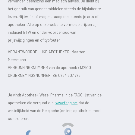
vervangen geenszins een medisch advies. Je dient bij
het gebruik van geneesmiddelen steeds de bijsluiter te
lezen. Bij twijfel of vragen, raadpleeg steeds je arts of
apotheker. Alle op onze website vermelde prijzen zijn
inclusief BTW en onder voorbehoud van
prijswijzigingen en of typfouten.
VERANTWOORDELIJKE APOTHEKER: Maarten
Meermans
VERGUNNINGSNUMMER van de apotheek :
132510
ONDERNEMINGSNUMMER:
BE 0754 807 775
Je vindt Apotheek Wezel Pharma in de FAGG lijst van de
apotheken die vergund zijn.
www.fagg.be
, dat de
wettelijkheid van de Belgische (online) apotheken moet
controleren.