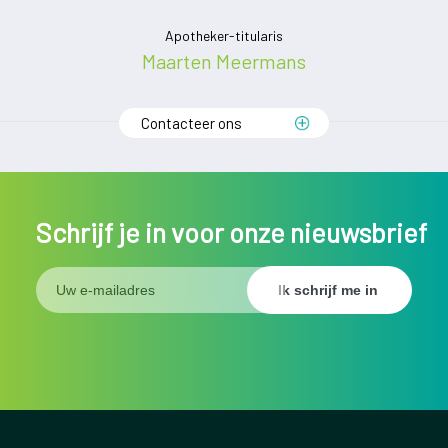
nt
Apotheker-titularis
Ap
ens
Maarten Meermans
Contacteer ons
Schrijf je in voor onze nieuwsbrief