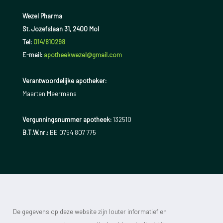
Wezel Pharma
St. Jozefslaan 31, 2400 Mol
Tel:
014/810298
E-mail:
apotheekwezel@gmail.com
Verantwoordelijke apotheker:
Maarten Meermans
Vergunningsnummer apotheek:
132510
B.T.W.nr.:
BE 0754 807 775
De gegevens op deze website zijn louter informatief en