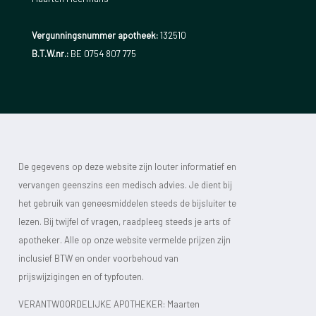
Vergunningsnummer apotheek:
132510
B.T.W.nr.:
BE 0754 807 775
De gegevens op deze website zijn louter informatief en
vervangen geenszins een medisch advies. Je dient bij
het gebruik van geneesmiddelen steeds de bijsluiter te
lezen. Bij twijfel of vragen, raadpleeg steeds je arts of
apotheker. Alle op onze website vermelde prijzen zijn
inclusief BTW en onder voorbehoud van
prijswijzigingen en of typfouten.
VERANTWOORDELIJKE APOTHEKER: Maarten