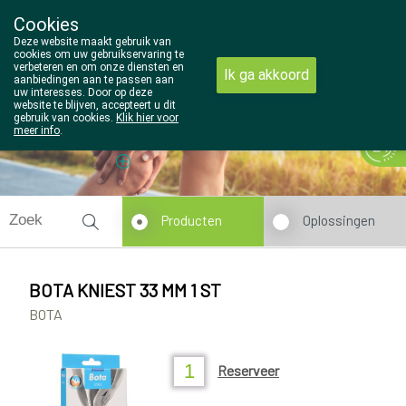
Cookies
Wezel Pharma
Deze website maakt gebruik van
014/810298
cookies om uw gebruikservaring te
verbeteren en om onze diensten en
Ik ga akkoord
aanbiedingen aan te passen aan
uw interesses. Door op deze
website te blijven, accepteert u dit
gebruik van cookies.
Klik hier voor
meer info
.
Vandaag
Nu
gesloten
Producten
Oplossingen
BOTA KNIEST 33 MM 1 ST
BOTA
Reserveer