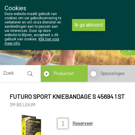
Cookies
Wezel Pharma
Deze website maakt gebruik van
014/810298
cookies om uw gebruikservaring te
verbeteren en om onze diensten en
Ik ga akkoord
aanbiedingen aan te passen aan
uw interesses. Door op deze
website te blijven, accepteert u dit
gebruik van cookies.
Klik hier voor
meer info
.
Vandaag
open tot 18u30
Producten
Oplossingen
FUTURO SPORT KNIEBANDAGE S 45694 1 ST
3M BELGIUM
Reserveer