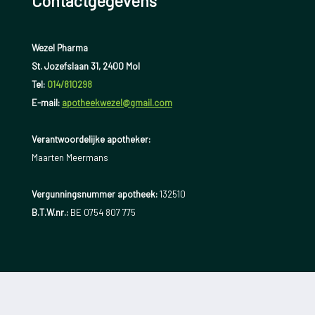
Contactgegevens
Wezel Pharma
St. Jozefslaan 31, 2400 Mol
Tel:
014/810298
E-mail:
apotheekwezel@gmail.com
Verantwoordelijke apotheker:
Maarten Meermans
Vergunningsnummer apotheek:
132510
B.T.W.nr.:
BE 0754 807 775