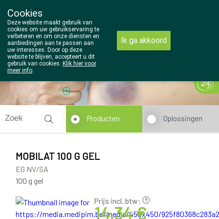
Cookies
Wezel Pharma
Deze website maakt gebruik van
014/810298
cookies om uw gebruikservaring te
verbeteren en om onze diensten en
Ik ga akkoord
aanbiedingen aan te passen aan
uw interesses. Door op deze
website te blijven, accepteert u dit
gebruik van cookies.
Klik hier voor
meer info
.
Vandaag
Nu
gesloten
Producten
Oplossingen
MOBILAT 100 G GEL
EG NV/SA
100 g gel
Prijs incl. btw:
14,34 €