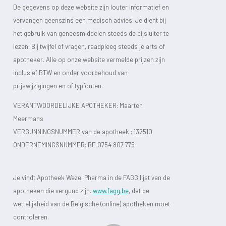
De gegevens op deze website zijn louter informatief en
vervangen geenszins een medisch advies. Je dient bij
het gebruik van geneesmiddelen steeds de bijsluiter te
lezen. Bij twijfel of vragen, raadpleeg steeds je arts of
apotheker. Alle op onze website vermelde prijzen zijn
inclusief BTW en onder voorbehoud van
prijswijzigingen en of typfouten.
VERANTWOORDELIJKE APOTHEKER: Maarten
Meermans
VERGUNNINGSNUMMER van de apotheek :
132510
ONDERNEMINGSNUMMER:
BE 0754 807 775
Je vindt Apotheek Wezel Pharma in de FAGG lijst van de
apotheken die vergund zijn.
www.fagg.be
, dat de
wettelijkheid van de Belgische (online) apotheken moet
controleren.