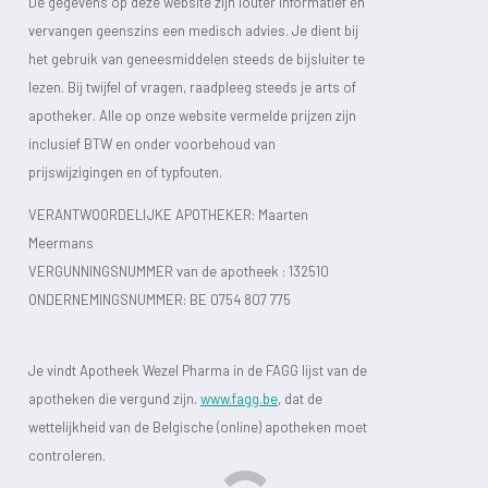
De gegevens op deze website zijn louter informatief en
vervangen geenszins een medisch advies. Je dient bij
het gebruik van geneesmiddelen steeds de bijsluiter te
lezen. Bij twijfel of vragen, raadpleeg steeds je arts of
apotheker. Alle op onze website vermelde prijzen zijn
inclusief BTW en onder voorbehoud van
prijswijzigingen en of typfouten.
VERANTWOORDELIJKE APOTHEKER: Maarten
Meermans
VERGUNNINGSNUMMER van de apotheek :
132510
ONDERNEMINGSNUMMER:
BE 0754 807 775
Je vindt Apotheek Wezel Pharma in de FAGG lijst van de
apotheken die vergund zijn.
www.fagg.be
, dat de
wettelijkheid van de Belgische (online) apotheken moet
controleren.