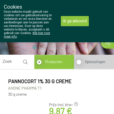
Cookies
Wezel Pharma
Deze website maakt gebruik van
014/810298
cookies om uw gebruikservaring te
verbeteren en om onze diensten en
Ik ga akkoord
aanbiedingen aan te passen aan
uw interesses. Door op deze
website te blijven, accepteert u dit
gebruik van cookies.
Klik hier voor
meer info
.
Vandaag
Nu
gesloten
Producten
Oplossingen
PANNOCORT 1% 30 G CREME
AXONE PHARMA T1
30 g creme
Prijs incl. btw:
9,87 €