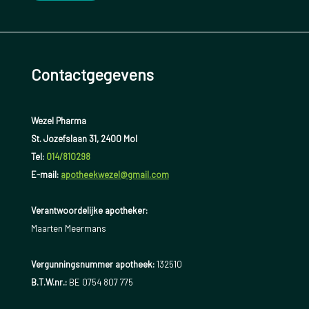
Contactgegevens
Wezel Pharma
St. Jozefslaan 31, 2400 Mol
Tel:
014/810298
E-mail:
apotheekwezel@gmail.com
Verantwoordelijke apotheker:
Maarten Meermans
Vergunningsnummer apotheek:
132510
B.T.W.nr.:
BE 0754 807 775