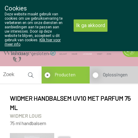
Cookies
Wezel Pharma
Deze website maakt gebruik van
014/810298
cookies om uw gebruikservaring te
verbeteren en om onze diensten en
Ik ga akkoord
aanbiedingen aan te passen aan
uw interesses. Door op deze
website te blijven, accepteert u dit
gebruik van cookies.
Klik hier voor
meer info
.
Vandaag
gesloten
Producten
Oplossingen
WIDMER HANDBALSEM UV10 MET PARFUM 75
ML
WIDMER LOUIS
75 ml handbalsem