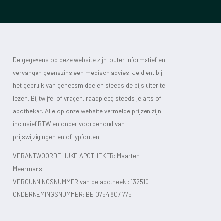
De gegevens op deze website zijn louter informatief en
vervangen geenszins een medisch advies. Je dient bij
het gebruik van geneesmiddelen steeds de bijsluiter te
lezen. Bij twijfel of vragen, raadpleeg steeds je arts of
apotheker. Alle op onze website vermelde prijzen zijn
inclusief BTW en onder voorbehoud van
prijswijzigingen en of typfouten.
VERANTWOORDELIJKE APOTHEKER: Maarten
Meermans
VERGUNNINGSNUMMER van de apotheek :
132510
ONDERNEMINGSNUMMER:
BE 0754 807 775