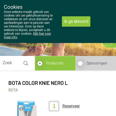
Cookies
Wezel Pharma
Deze website maakt gebruik van
014/810298
cookies om uw gebruikservaring te
verbeteren en om onze diensten en
Ik ga akkoord
aanbiedingen aan te passen aan
uw interesses. Door op deze
website te blijven, accepteert u dit
gebruik van cookies.
Klik hier voor
meer info
.
Vandaag
open tot 18u30
Producten
Oplossingen
BOTA COLOR KNIE NERO L
BOTA
Reserveer