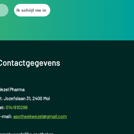
Contactgegevens
ezel Pharma
t. Jozefslaan 31, 2400 Mol
el:
014/810298
-mail:
apotheekwezel@gmail.com