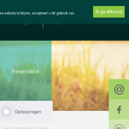
Ik ga akkoord
ebsite te blijven, accepteert u dit gebruik van
Aanmelden
Reservatie
Oplossingen
E KNEE STABILIZER 47550