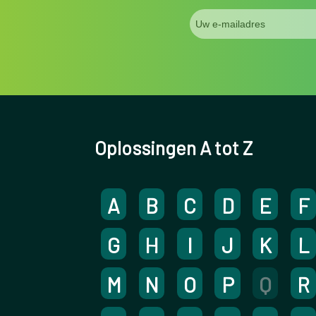
Oplossingen A tot Z
A
B
C
D
E
F
G
H
I
J
K
L
M
N
O
P
Q
R