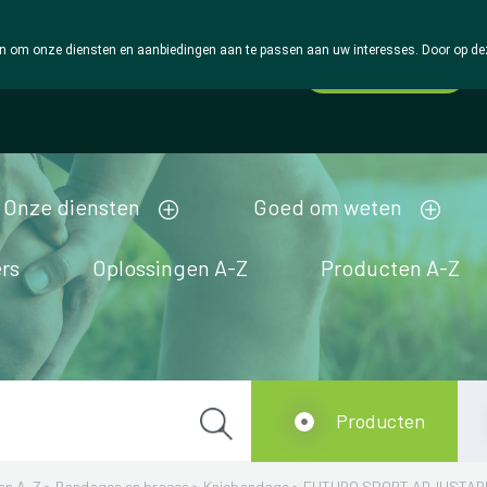
 om onze diensten en aanbiedingen aan te passen aan uw interesses. Door op deze w
Wachtdienst
Vandaag
Nu
gesloten
Onze diensten
Goed om weten
rs
Oplossingen A-Z
Producten A-Z
Producten
en A-Z
>
Bandages en braces
>
Kniebandage
>
FUTURO SPORT ADJUSTABL