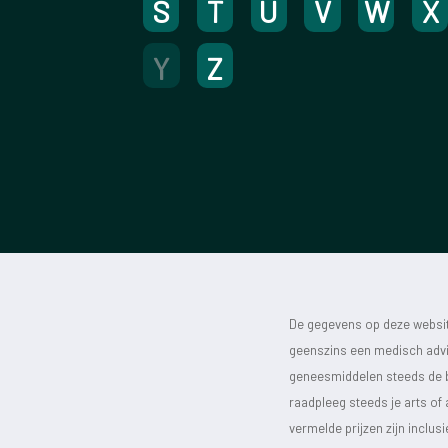
S
T
U
V
W
X
Y
Z
De gegevens op deze website
geenszins een medisch advie
geneesmiddelen steeds de bijs
raadpleeg steeds je arts of
vermelde prijzen zijn inclu