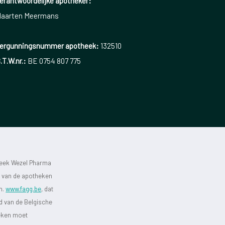
erantwoordelijke apotheker:
aarten Meermans
ergunningsnummer apotheek:
132510
.T.W.nr.:
BE 0754 807 775
heek Wezel Pharma
st van de apotheken
jn.
www.fagg.be
, dat
id van de Belgische
heken moet