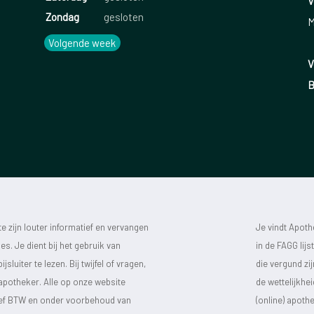
V
Zondag
gesloten
M
Volgende week
V
B
 zijn louter informatief en vervangen
Je vindt Apot
s. Je dient bij het gebruik van
in de FAGG lij
luiter te lezen. Bij twijfel of vragen,
die vergund zi
 apotheker. Alle op onze website
de wettelijkhe
sief BTW en onder voorbehoud van
(online) apot