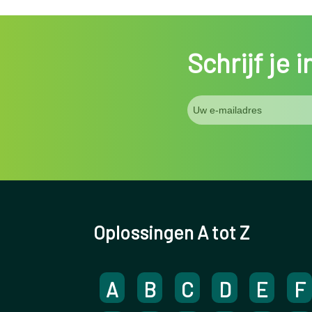
Schrijf je 
Oplossingen A tot Z
A
B
C
D
E
F