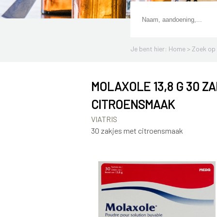
Je bent hier: Home >
Zoek op 
MOLAXOLE 13,8 G 30 Z
CITROENSMAAK
VIATRIS
30 zakjes met citroensmaak