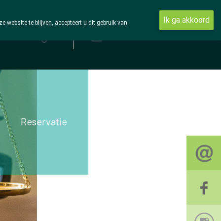
Ik ga akkoord
ebsite te blijven, accepteert u dit gebruik van
Aanmelden
Reservatie