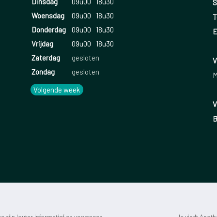
Dinsdag
09u00
18u30
S
Woensdag
09u00
18u30
T
Donderdag
09u00
18u30
E
Vrijdag
09u00
18u30
Zaterdag
gesloten
V
Zondag
gesloten
M
Volgende week
V
B
 zijn louter informatief en vervangen
Je vindt Apot