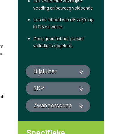
Eet voldoende vezelrijke
voeding en beweeg voldoende
Los de inhoud van elk zakje op
in 125 ml water.
Meng goed tot het poeder
volledig is opgelost.
om
en
Bijsluiter
SKP
at
Zwangerschap
Specifieke