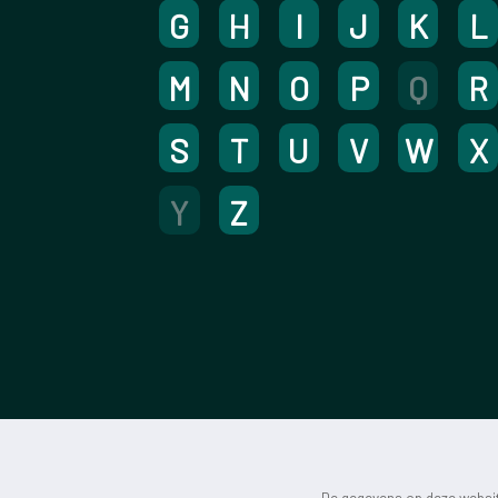
G
H
I
J
K
L
M
N
O
P
Q
R
S
T
U
V
W
X
Y
Z
De gegevens op deze website