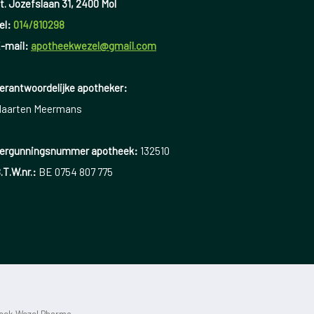
t. Jozefslaan 31, 2400 Mol
el:
014/810298
-mail:
apotheekwezel@gmail.com
erantwoordelijke apotheker:
aarten Meermans
ergunningsnummer apotheek:
132510
.T.W.nr.:
BE 0754 807 775
heek Wezel Pharma