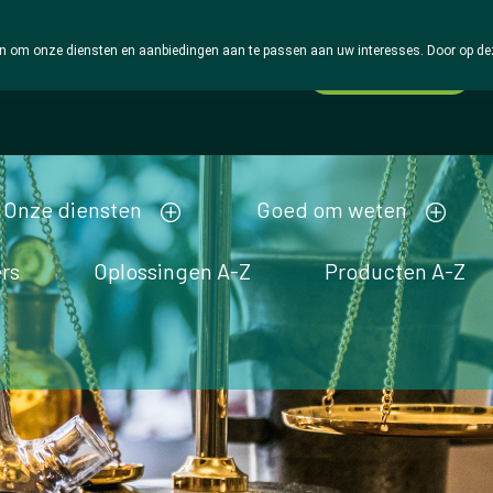
 om onze diensten en aanbiedingen aan te passen aan uw interesses. Door op deze w
Wachtdienst
Vandaag
open tot 18u30
Onze diensten
Goed om weten
rs
Oplossingen A-Z
Producten A-Z