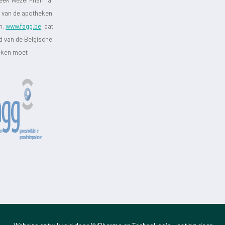
st van de apotheken
jn.
www.fagg.be
, dat
id van de Belgische
heken moet