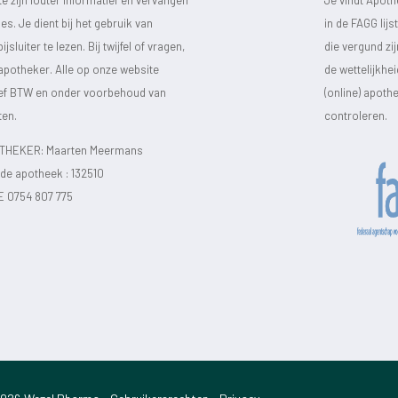
s. Je dient bij het gebruik van
in de FAGG lij
luiter te lezen. Bij twijfel of vragen,
die vergund zi
 apotheker. Alle op onze website
de wettelijkhe
sief BTW en onder voorbehoud van
(online) apot
ten.
controleren.
HEKER: Maarten Meermans
e apotheek :
132510
E 0754 807 775