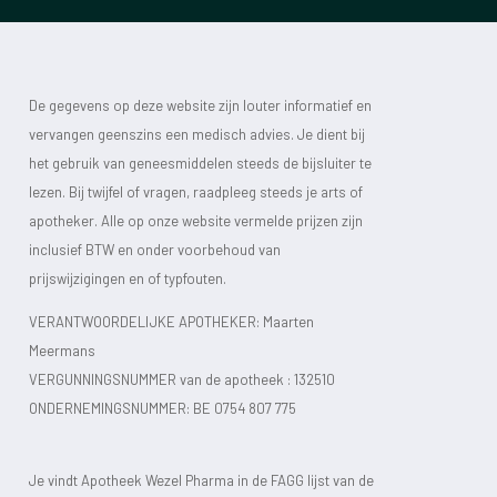
De gegevens op deze website zijn louter informatief en
vervangen geenszins een medisch advies. Je dient bij
het gebruik van geneesmiddelen steeds de bijsluiter te
lezen. Bij twijfel of vragen, raadpleeg steeds je arts of
apotheker. Alle op onze website vermelde prijzen zijn
inclusief BTW en onder voorbehoud van
prijswijzigingen en of typfouten.
VERANTWOORDELIJKE APOTHEKER: Maarten
Meermans
VERGUNNINGSNUMMER van de apotheek :
132510
ONDERNEMINGSNUMMER:
BE 0754 807 775
Je vindt Apotheek Wezel Pharma in de FAGG lijst van de