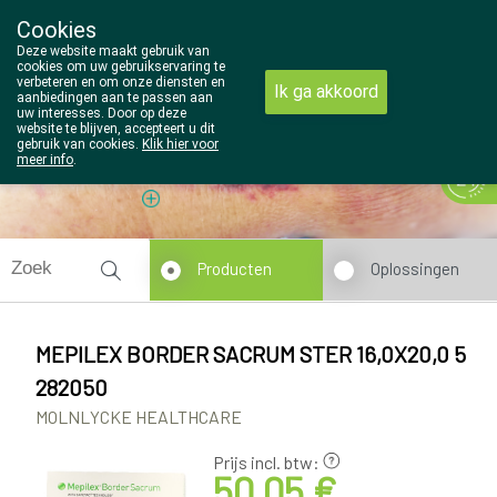
Cookies
Wezel Pharma
Deze website maakt gebruik van
014/810298
cookies om uw gebruikservaring te
verbeteren en om onze diensten en
Ik ga akkoord
aanbiedingen aan te passen aan
uw interesses. Door op deze
website te blijven, accepteert u dit
gebruik van cookies.
Klik hier voor
meer info
.
Vandaag
Nu
gesloten
Producten
Oplossingen
MEPILEX BORDER SACRUM STER 16,0X20,0 5
282050
MOLNLYCKE HEALTHCARE
Prijs incl. btw:
50,05 €