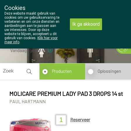
Cookies
Wezel Pharma
Deze website maakt gebruik van
014/810298
cookies om uw gebruikservaring te
verbeteren en om onze diensten en
Ik ga akkoord
aanbiedingen aan te passen aan
uw interesses. Door op deze
website te blijven, accepteert u dit
gebruik van cookies.
Klik hier voor
meer info
.
Vandaag
gesloten
Producten
Oplossingen
MOLICARE PREMIUM LADY PAD 3 DROPS 14 st
PAUL HARTMANN
Reserveer