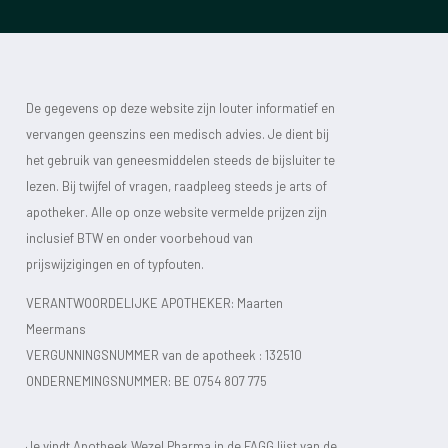
De gegevens op deze website zijn louter informatief en
vervangen geenszins een medisch advies. Je dient bij
het gebruik van geneesmiddelen steeds de bijsluiter te
lezen. Bij twijfel of vragen, raadpleeg steeds je arts of
apotheker. Alle op onze website vermelde prijzen zijn
inclusief BTW en onder voorbehoud van
prijswijzigingen en of typfouten.
VERANTWOORDELIJKE APOTHEKER: Maarten
Meermans
VERGUNNINGSNUMMER van de apotheek :
132510
ONDERNEMINGSNUMMER:
BE 0754 807 775
Je vindt Apotheek Wezel Pharma in de FAGG lijst van de