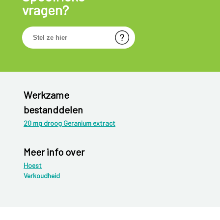
vragen?
Werkzame
bestanddelen
20 mg droog Geranium extract
Meer info over
Hoest
Verkoudheid