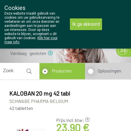
Cookies
Wezel Pharma
Deze website maakt gebruik van
014/810298
cookies om uw gebruikservaring te
verbeteren en om onze diensten en
Ik ga akkoord
aanbiedingen aan te passen aan
uw interesses. Door op deze
website te blijven, accepteert u dit
gebruik van cookies.
Klik hier voor
meer info
.
Vandaag
gesloten
Producten
Oplossingen
KALOBAN 20 mg 42 tabl
SCHWABE PHARMA BELGIUM
42 tabletten
Prijs incl. btw:
23,90 €