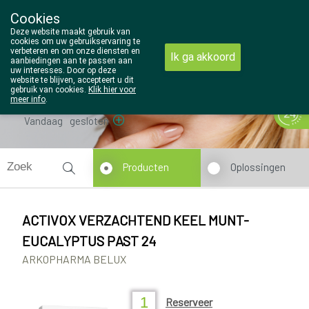
Cookies
Wezel Pharma
Deze website maakt gebruik van
014/810298
cookies om uw gebruikservaring te
verbeteren en om onze diensten en
Ik ga akkoord
aanbiedingen aan te passen aan
uw interesses. Door op deze
website te blijven, accepteert u dit
gebruik van cookies.
Klik hier voor
meer info
.
Vandaag
gesloten
Producten
Oplossingen
ACTIVOX VERZACHTEND KEEL MUNT-
EUCALYPTUS PAST 24
ARKOPHARMA BELUX
Reserveer