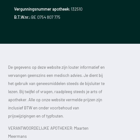
Vergunningsnummer apotheek:
132510
B.T.W.nr.:
BE 0754 807 775
De gegevens op deze website zijn louter informatief en
vervangen geenszins een medisch advies. Je dient bij
het gebruik van geneesmiddelen steeds de bijsluiter te
lezen. Bij twijfel of vragen, raadpleeg steeds je arts of
apotheker. Alle op onze website vermelde prijzen zijn
inclusief BTW en onder voorbehoud van
prijswijzigingen en of typfouten.
VERANTWOORDELIJKE APOTHEKER: Maarten
Meermans