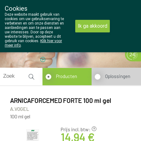
Cookies
Wezel Pharma
Deze website maakt gebruik van
014/810298
cookies om uw gebruikservaring te
verbeteren en om onze diensten en
Ik ga akkoord
aanbiedingen aan te passen aan
uw interesses. Door op deze
website te blijven, accepteert u dit
gebruik van cookies.
Klik hier voor
meer info
.
Vandaag
Nu
gesloten
Producten
Oplossingen
ARNICAFORCEMED FORTE 100 ml gel
A.VOGEL
100 ml gel
Prijs incl. btw:
14,94 €