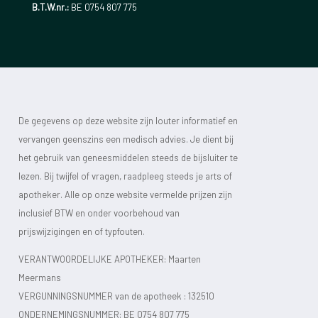
B.T.W.nr.:
BE 0754 807 775
De gegevens op deze website zijn louter informatief en
vervangen geenszins een medisch advies. Je dient bij
het gebruik van geneesmiddelen steeds de bijsluiter te
lezen. Bij twijfel of vragen, raadpleeg steeds je arts of
apotheker. Alle op onze website vermelde prijzen zijn
inclusief BTW en onder voorbehoud van
prijswijzigingen en of typfouten.
VERANTWOORDELIJKE APOTHEKER: Maarten
Meermans
VERGUNNINGSNUMMER van de apotheek :
132510
ONDERNEMINGSNUMMER:
BE 0754 807 775