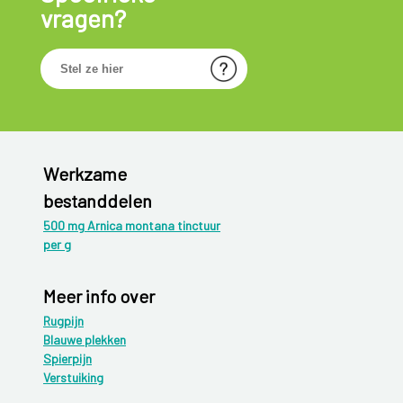
vragen?
Werkzame
bestanddelen
500 mg Arnica montana tinctuur
per g
Meer info over
Rugpijn
Blauwe plekken
Spierpijn
Verstuiking