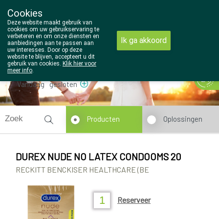
Cookies
Wezel Pharma
Deze website maakt gebruik van
014/810298
cookies om uw gebruikservaring te
verbeteren en om onze diensten en
Ik ga akkoord
aanbiedingen aan te passen aan
uw interesses. Door op deze
website te blijven, accepteert u dit
gebruik van cookies.
Klik hier voor
meer info
.
Vandaag
gesloten
Producten
Oplossingen
DUREX NUDE NO LATEX CONDOOMS 20
RECKITT BENCKISER HEALTHCARE (BE
Reserveer