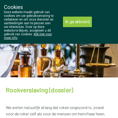
Cookies
Wezel Pharma
Deze website maakt gebruik van
014/810298
cookies om uw gebruikservaring te
verbeteren en om onze diensten en
Ik ga akkoord
aanbiedingen aan te passen aan
uw interesses. Door op deze
website te blijven, accepteert u dit
gebruik van cookies.
Klik hier voor
meer info
.
Vandaag
open tot 18u30
Rookverslaving (dossier)
We weten natuurlijk al lang dat roken ongezond is, zowel
voor de roker zelf als voor de mensen om hem/haar heen.