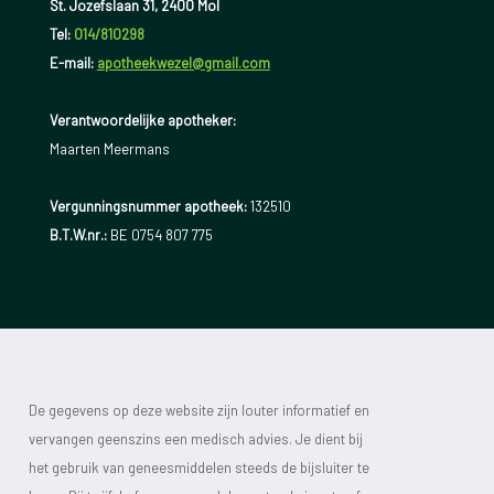
St. Jozefslaan 31, 2400 Mol
Tel:
014/810298
E-mail:
apotheekwezel@gmail.com
Verantwoordelijke apotheker:
Maarten Meermans
Vergunningsnummer apotheek:
132510
B.T.W.nr.:
BE 0754 807 775
De gegevens op deze website zijn louter informatief en
vervangen geenszins een medisch advies. Je dient bij
het gebruik van geneesmiddelen steeds de bijsluiter te