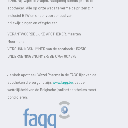
lezen. Bij twijfel of vragen, raadpleeg steeds je arts of
apotheker. Alle op onze website vermelde prijzen zijn
inclusief BTW en onder voorbehoud van
prijswijzigingen en of typfouten.
VERANTWOORDELIJKE APOTHEKER: Maarten
Meermans
VERGUNNINGSNUMMER van de apotheek :
132510
ONDERNEMINGSNUMMER:
BE 0754 807 775
Je vindt Apotheek Wezel Pharma in de FAGG lijst van de
apotheken die vergund zijn.
www.fagg.be
, dat de
wettelijkheid van de Belgische (online) apotheken moet
controleren.