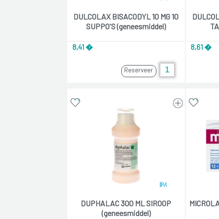
DULCOLAX BISACODYL 10 MG 10
DULCOL
SUPPO'S (geneesmiddel)
TA
8,41 �
8,61 �
Reserveer
DUPHALAC 300 ML SIROOP
MICROLA
(geneesmiddel)