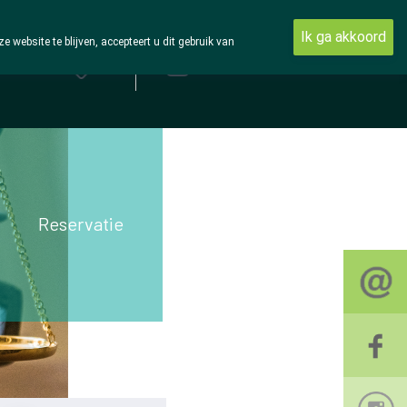
Ik ga akkoord
ebsite te blijven, accepteert u dit gebruik van
Aanmelden
Reservatie