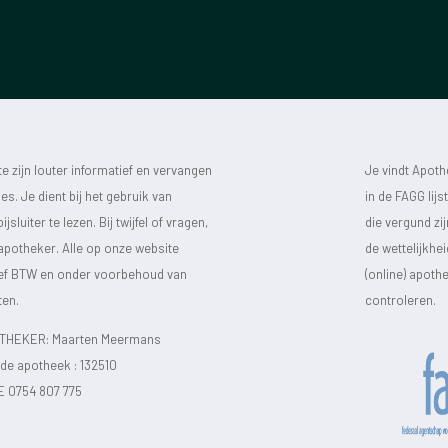
 zijn louter informatief en vervangen
Je vindt Apot
s. Je dient bij het gebruik van
in de FAGG lij
luiter te lezen. Bij twijfel of vragen,
die vergund zi
 apotheker. Alle op onze website
de wettelijkhe
sief BTW en onder voorbehoud van
(online) apot
ten.
controleren.
HEKER: Maarten Meermans
e apotheek :
132510
E 0754 807 775