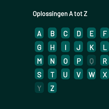
Oplossingen A tot Z
A
B
C
D
E
F
G
H
I
J
K
L
M
N
O
P
Q
R
S
T
U
V
W
X
Y
Z