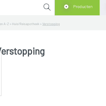
Producten
en A-Z
>
Huis/Reisapotheek
>
Verstopping
Verstopping