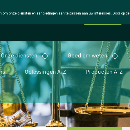
 om onze diensten en aanbiedingen aan te passen aan uw interesses. Door op deze w
Wachtdienst
Vandaag
gesloten
Onze diensten
Goed om weten
rs
Oplossingen A-Z
Producten A-Z