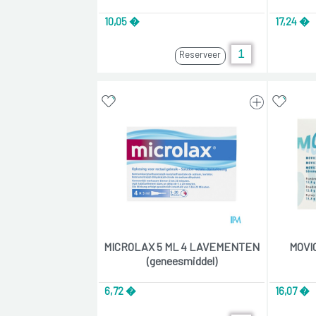
10,05 �
17,24 �
Reserveer
MICROLAX 5 ML 4 LAVEMENTEN
MOVIC
(geneesmiddel)
6,72 �
16,07 �