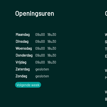
Openingsuren
Maandag
09u00
18u30
W
Dinsdag
09u00
18u30
S
Woensdag
09u00
18u30
T
Donderdag
09u00
18u30
E
Vrijdag
09u00
18u30
Zaterdag
gesloten
V
Zondag
gesloten
M
Volgende week
V
B