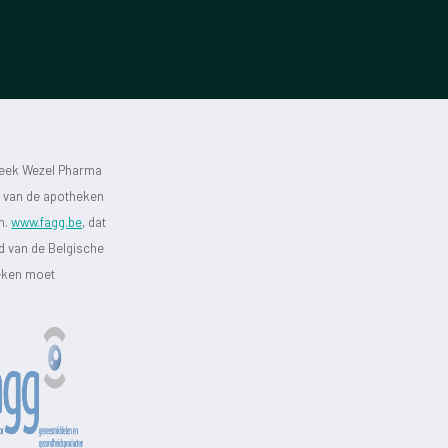
heek Wezel Pharma
st van de apotheken
jn.
www.fagg.be
, dat
id van de Belgische
heken moet