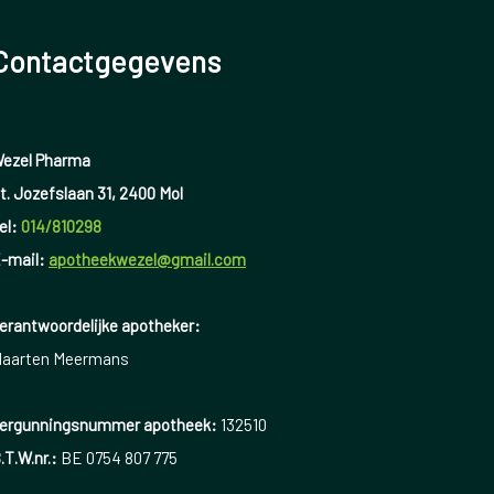
Contactgegevens
ezel Pharma
t. Jozefslaan 31, 2400 Mol
el:
014/810298
-mail:
apotheekwezel@gmail.com
erantwoordelijke apotheker:
aarten Meermans
ergunningsnummer apotheek:
132510
.T.W.nr.:
BE 0754 807 775