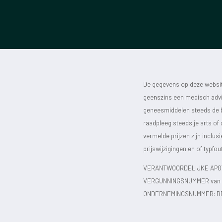
De gegevens op deze website
geenszins een medisch advie
geneesmiddelen steeds de bijs
raadpleeg steeds je arts of
vermelde prijzen zijn inclu
prijswijzigingen en of typfou
VERANTWOORDELIJKE APOT
VERGUNNINGSNUMMER van d
ONDERNEMINGSNUMMER:
B