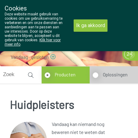
Cookies
Wezel Pharma
Deze website maakt gebruik van
014/810298
cookies om uw gebruikservaring te
verbeteren en om onze diensten en
Ik ga akkoord
aanbiedingen aan te passen aan
uw interesses. Door op deze
website te blijven, accepteert u dit
gebruik van cookies.
Klik hier voor
meer info
.
Vandaag
gesloten
Producten
Oplossingen
Huidpleisters
Vandaag kan niemand nog
beweren niet te weten dat