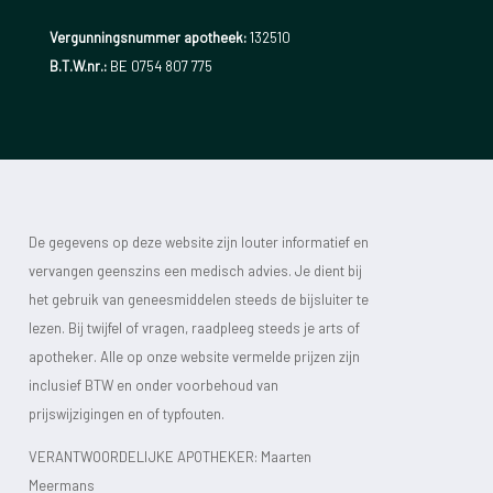
Vergunningsnummer apotheek:
132510
B.T.W.nr.:
BE 0754 807 775
De gegevens op deze website zijn louter informatief en
vervangen geenszins een medisch advies. Je dient bij
het gebruik van geneesmiddelen steeds de bijsluiter te
lezen. Bij twijfel of vragen, raadpleeg steeds je arts of
apotheker. Alle op onze website vermelde prijzen zijn
inclusief BTW en onder voorbehoud van
prijswijzigingen en of typfouten.
VERANTWOORDELIJKE APOTHEKER: Maarten
Meermans