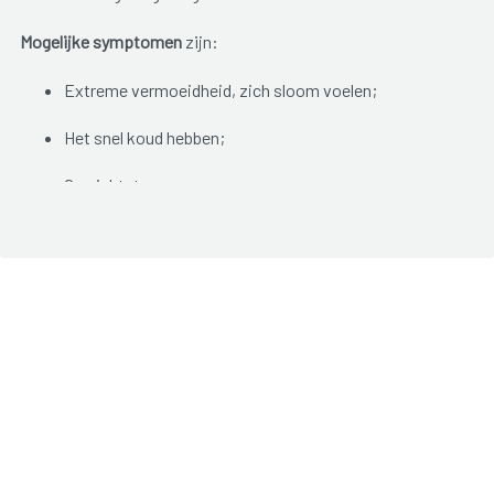
Mogelijke symptomen
zijn:
Extreme vermoeidheid, zich sloom voelen;
Het snel koud hebben;
Gewichtstoename;
Vertraagde hartslag;
Droge, koude en bleke huid;
Obstipatie;
Gezwollen oogleden en opgezet gezicht;
Hese stem;
Haaruitval;