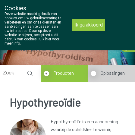
Cookies
Wezel Pharma
Deze website maakt gebruik van
014/810298
cookies om uw gebruikservaring te
verbeteren en om onze diensten en
Ik ga akkoord
aanbiedingen aan te passen aan
uw interesses. Door op deze
website te blijven, accepteert u dit
gebruik van cookies.
Klik hier voor
meer info
.
Vandaag
gesloten
Producten
Oplossingen
Hypothyreoïdie
Hypothyreoïdie is een aandoening
waarbij de schildklier te weinig