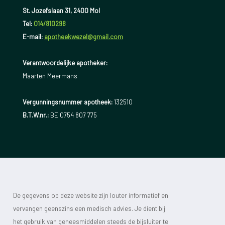
St. Jozefslaan 31, 2400 Mol
Tel:
014/810298
E-mail:
apotheekwezel@gmail.com
Verantwoordelijke apotheker:
Maarten Meermans
Vergunningsnummer apotheek:
132510
B.T.W.nr.:
BE 0754 807 775
De gegevens op deze website zijn louter informatief en
vervangen geenszins een medisch advies. Je dient bij
het gebruik van geneesmiddelen steeds de bijsluiter te