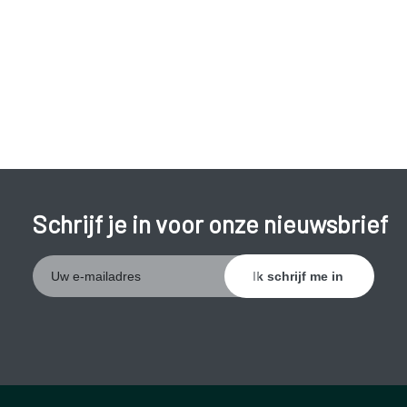
Opgezwollen schildklier;
Onregelmatige menstruatie.
De aandoening komt het meest voor bij vrouwen boven de
40 jaar en kan erfelijk bepaald zijn.
Schrijf je in voor onze nieuwsbrief