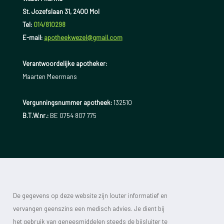
St. Jozefslaan 31, 2400 Mol
Tel:
014/810298
E-mail:
apotheekwezel@gmail.com
Verantwoordelijke apotheker:
Maarten Meermans
Vergunningsnummer apotheek:
132510
B.T.W.nr.:
BE 0754 807 775
De gegevens op deze website zijn louter informatief en
vervangen geenszins een medisch advies. Je dient bij
het gebruik van geneesmiddelen steeds de bijsluiter te