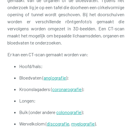
gemaakt van de organen of de bloedvaten. Tijdens het
onderzoek lig je op een tafel die doorheen een cirkelvormige
opening of tunnel wordt geschoven. Bij het doorschuiven
worden er verschillende röntgenfoto’s gemaakt die
vervolgens worden omgezet in 3D-beelden. Een CT-scan
maakt het mogelijk om bepaalde lichaamsdelen, organen en
bloedvaten te onderzoeken.
Er kan een CT-scan gemaakt worden van:
Hoofd/hals;
Bloedvaten (
angiografie
);
Kroonslagaders (
coronarografie
);
Longen;
Buik (onder andere
colonografie
);
Wervelkolom (
discografie
,
myelografie
).