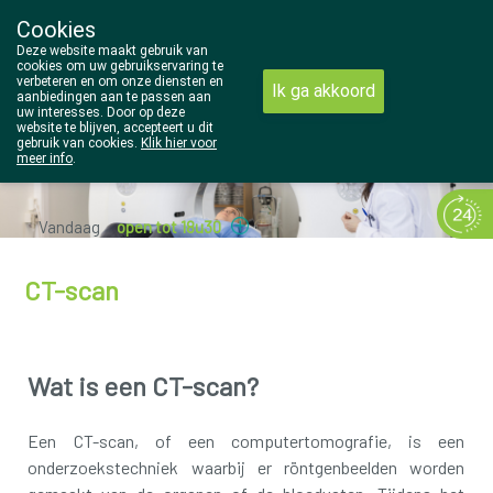
Cookies
Wezel Pharma
Deze website maakt gebruik van
014/810298
cookies om uw gebruikservaring te
verbeteren en om onze diensten en
Ik ga akkoord
aanbiedingen aan te passen aan
uw interesses. Door op deze
website te blijven, accepteert u dit
gebruik van cookies.
Klik hier voor
meer info
.
Vandaag
open tot 18u30
CT-scan
Wat is een CT-scan?
Een CT-scan, of een computertomografie, is een
onderzoekstechniek waarbij er röntgenbeelden worden