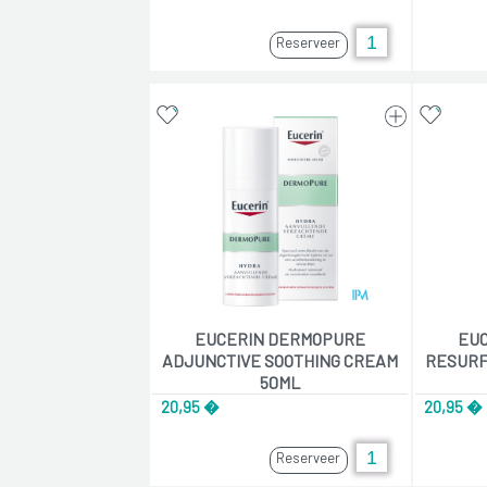
Reserveer
EUCERIN DERMOPURE
EU
ADJUNCTIVE SOOTHING CREAM
RESURF
50ML
20,95 �
20,95 �
Reserveer