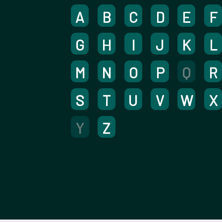
A
B
C
D
E
F
G
H
I
J
K
L
M
N
O
P
Q
R
S
T
U
V
W
X
Y
Z