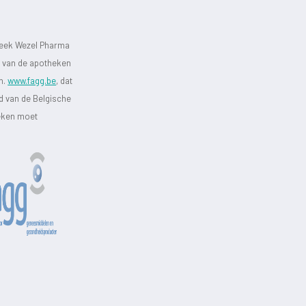
heek Wezel Pharma
st van de apotheken
jn.
www.fagg.be
, dat
id van de Belgische
heken moet