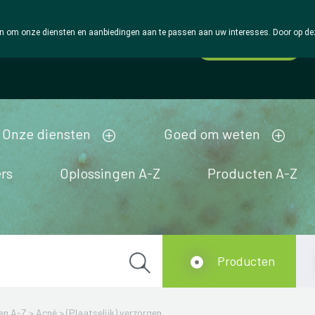
 om onze diensten en aanbiedingen aan te passen aan uw interesses. Door op deze w
Wachtdienst
Vandaag
Nu
gesloten
Onze diensten
Goed om weten
rs
Oplossingen A-Z
Producten A-Z
Producten
en A-Z
>
Acné
>
(Plaatselijk) verzorgen