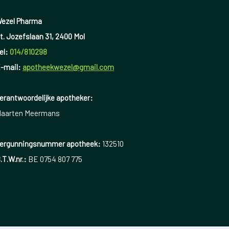
ezel Pharma
t. Jozefslaan 31, 2400 Mol
el:
014/810298
-mail:
apotheekwezel@gmail.com
erantwoordelijke apotheker:
aarten Meermans
ergunningsnummer apotheek:
132510
.T.W.nr.:
BE 0754 807 775