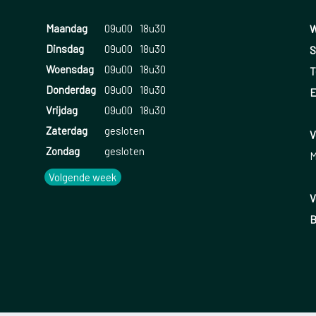
Maandag
09u00
18u30
W
Dinsdag
09u00
18u30
S
Woensdag
09u00
18u30
T
Donderdag
09u00
18u30
E
Vrijdag
09u00
18u30
Zaterdag
gesloten
V
Zondag
gesloten
M
Volgende week
V
B