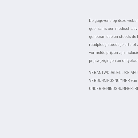
De gegevens op deze website
geenszins een medisch advie
geneesmiddelen steeds de bijs
raadpleeg steeds je arts of
vermelde prijzen zijn inclu
prijswijzigingen en of typfou
VERANTWOORDELIJKE APOT
VERGUNNINGSNUMMER van d
ONDERNEMINGSNUMMER:
B