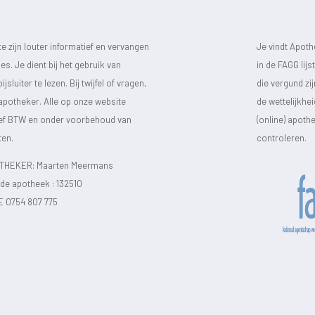
 zijn louter informatief en vervangen
Je vindt Apot
s. Je dient bij het gebruik van
in de FAGG lij
luiter te lezen. Bij twijfel of vragen,
die vergund zi
 apotheker. Alle op onze website
de wettelijkhe
sief BTW en onder voorbehoud van
(online) apot
ten.
controleren.
HEKER: Maarten Meermans
e apotheek :
132510
E 0754 807 775