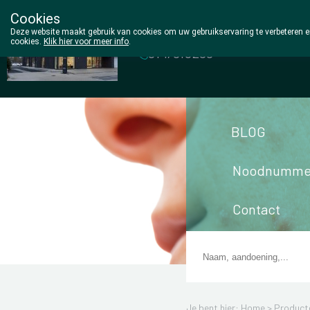
Cookies
Wezel Pharma
Deze website maakt gebruik van cookies om uw gebruikservaring te verbeteren en
cookies.
Klik hier voor meer info
.
014/810298
BLOG
Noodnumme
Contact
Je bent hier: Home >
Product