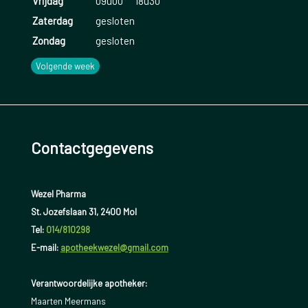
Vrijdag
09u00
18u30
Zaterdag
gesloten
Zondag
gesloten
Volgende week
Contactgegevens
Wezel Pharma
St. Jozefslaan 31, 2400 Mol
Tel:
014/810298
E-mail:
apotheekwezel@gmail.com
Verantwoordelijke apotheker:
Maarten Meermans