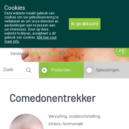
Cookies
Wezel Pharma
Deze website maakt gebruik van
014/810298
cookies om uw gebruikservaring te
verbeteren en om onze diensten en
Ik ga akkoord
aanbiedingen aan te passen aan
uw interesses. Door op deze
website te blijven, accepteert u dit
gebruik van cookies.
Klik hier voor
meer info
.
Vandaag
open tot 18u30
Producten
Oplossingen
Comedonentrekker
Vervuiling, zonblootstelling,
stress, hormonale