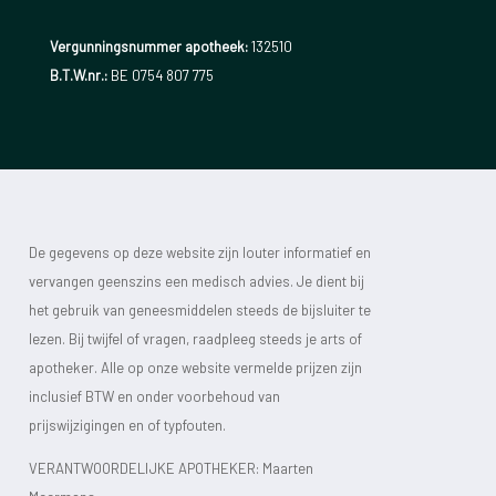
Vergunningsnummer apotheek:
132510
B.T.W.nr.:
BE 0754 807 775
De gegevens op deze website zijn louter informatief en
vervangen geenszins een medisch advies. Je dient bij
het gebruik van geneesmiddelen steeds de bijsluiter te
lezen. Bij twijfel of vragen, raadpleeg steeds je arts of
apotheker. Alle op onze website vermelde prijzen zijn
inclusief BTW en onder voorbehoud van
prijswijzigingen en of typfouten.
VERANTWOORDELIJKE APOTHEKER: Maarten