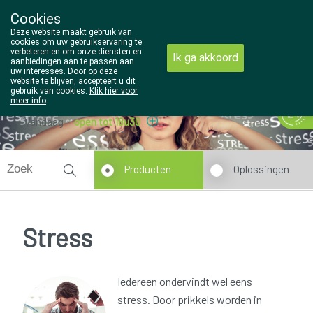
Cookies
Wezel Pharma
Deze website maakt gebruik van
014/810298
cookies om uw gebruikservaring te
verbeteren en om onze diensten en
Ik ga akkoord
aanbiedingen aan te passen aan
uw interesses. Door op deze
website te blijven, accepteert u dit
gebruik van cookies.
Klik hier voor
meer info
.
Vandaag
open tot 18u30
Producten
Oplossingen
Stress
Iedereen ondervindt wel eens
stress. Door prikkels worden in