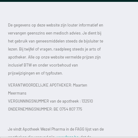
De gegevens op deze website zijn louter informatief en
vervangen geenszins een medisch advies. Je dient bij
het gebruik van geneesmiddelen steeds de bijsluiter te
lezen. Bij twijfel of vragen, raadpleeg steeds je arts of
apotheker. Alle op onze website vermelde prijzen zijn
inclusief BTW en onder voorbehoud van
prijswijzigingen en of typfouten.
VERANTWOORDELIJKE APOTHEKER: Maarten
Meermans
VERGUNNINGSNUMMER van de apotheek :
132510
ONDERNEMINGSNUMMER:
BE 0754 807 775
Je vindt Apotheek Wezel Pharma in de FAGG lijst van de
apotheken die vergund zijn.
www.fagg.be
, dat de