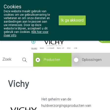
Cookies
Wezel Pharma
Deze website maakt gebruik van
014/810298
cookies om uw gebruikservaring te
verbeteren en om onze diensten en
Ik ga akkoord
aanbiedingen aan te passen aan
uw interesses. Door op deze
website te blijven, accepteert u dit
gebruik van cookies.
Klik hier voor
Vandaag
Nu
gesloten
meer info
.
Producten
Oplossingen
Vichy
Het geheim van de
huidverzorgingsproducten van