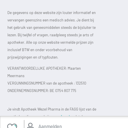
De gegevens op deze website zijn louter informatief en
vervangen geenszins een medisch advies. Je dient bij
het gebruik van geneesmiddelen steeds de bijsluiter te
lezen. Bij twijfel of vragen, raadpleeg steeds je arts of
apotheker. Alle op onze website vermelde prijzen zijn
inclusief BTW en onder voorbehoud van
prijswijzigingen en of typfouten.
VERANTWOORDELIJKE APOTHEKER: Maarten
Meermans
VERGUNNINGSNUMMER van de apotheek :
132510
ONDERNEMINGSNUMMER:
BE 0754 807 775
Je vindt Apotheek Wezel Pharma in de FAGG lijst van de
apotheken die vergund zijn.
www.fagg.be
, dat de
wettelijkheid van de Belgische (online) apotheken moet
Aanmelden