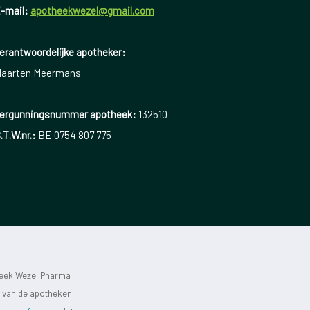
-mail:
apotheekwezel@gmail.com
erantwoordelijke apotheker:
aarten Meermans
ergunningsnummer apotheek:
132510
.T.W.nr.:
BE 0754 807 775
heek Wezel Pharma
st van de apotheken