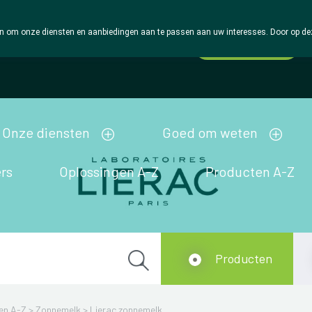
 om onze diensten en aanbiedingen aan te passen aan uw interesses. Door op deze w
Wachtdienst
Vandaag
Nu
gesloten
Onze diensten
Goed om weten
rs
Oplossingen A-Z
Producten A-Z
Producten
en A-Z
>
Zonnemelk
>
Lierac zonnemelk