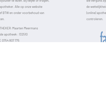
luiter te lezen. Bij twijfel of vragen,
die vergund zi
 apotheker. Alle op onze website
de wettelijkhe
sief BTW en onder voorbehoud van
(online) apot
ten.
controleren.
HEKER: Maarten Meermans
e apotheek :
132510
E 0754 807 775
026 Wezel Pharma
-
Gebruikersrechten
-
Privacy