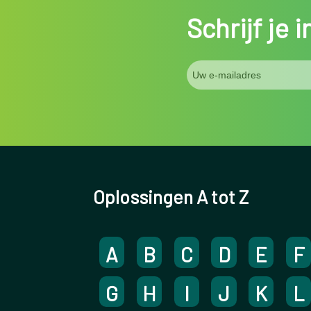
Schrijf je 
Oplossingen A tot Z
A
B
C
D
E
F
G
H
I
J
K
L