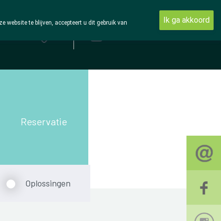
Ik ga akkoord
ebsite te blijven, accepteert u dit gebruik van
Aanmelden
Reservatie
Oplossingen