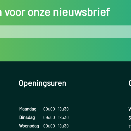
in voor onze nieuwsbrief
Openingsuren
Maandag
09u00
18u30
W
Dinsdag
09u00
18u30
S
Woensdag
09u00
18u30
T