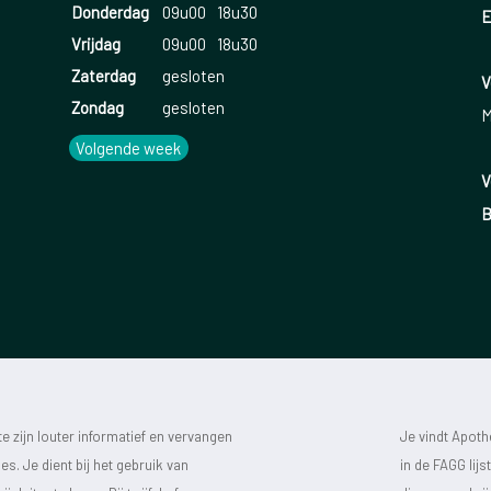
Donderdag
09u00
18u30
E
Vrijdag
09u00
18u30
Zaterdag
gesloten
V
Zondag
gesloten
M
Volgende week
V
B
 zijn louter informatief en vervangen
Je vindt Apot
s. Je dient bij het gebruik van
in de FAGG lij