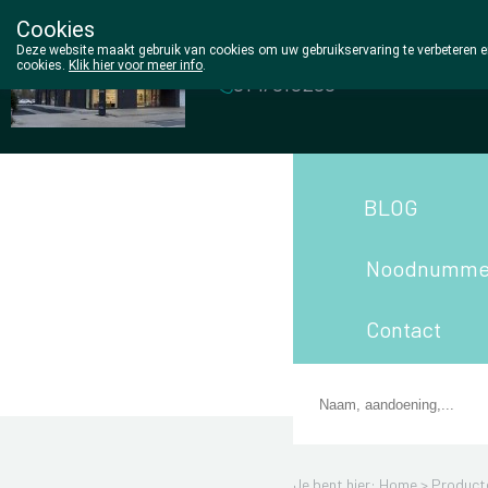
Cookies
Wezel Pharma
Deze website maakt gebruik van cookies om uw gebruikservaring te verbeteren en
cookies.
Klik hier voor meer info
.
014/810298
BLOG
Noodnumme
Contact
Je bent hier: Home >
Product