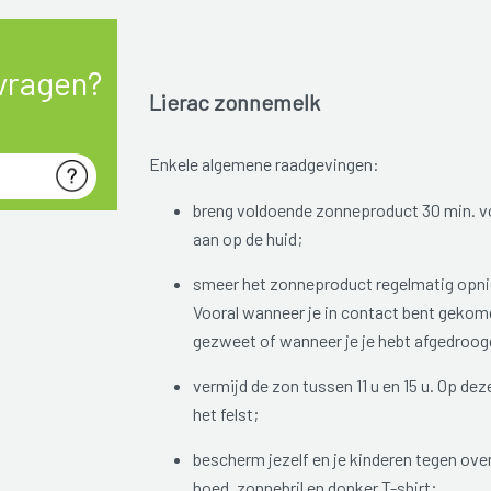
vragen?
Lierac zonnemelk
Enkele algemene raadgevingen:
breng voldoende zonneproduct 30 min. vó
aan op de huid;
smeer het zonneproduct regelmatig opni
Vooral wanneer je in contact bent gekom
gezweet of wanneer je je hebt afgedroog
vermijd de zon tussen 11 u en 15 u. Op dez
het felst;
bescherm jezelf en je kinderen tegen ove
hoed, zonnebril en donker T-shirt;