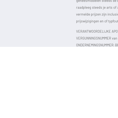
geneesmiddelen steeds de bijs
raadpleeg steeds je arts of
vermelde prijzen zijn inclu
prijswijzigingen en of typfou
VERANTWOORDELIJKE APOT
VERGUNNINGSNUMMER van d
ONDERNEMINGSNUMMER:
B
Copyright@2