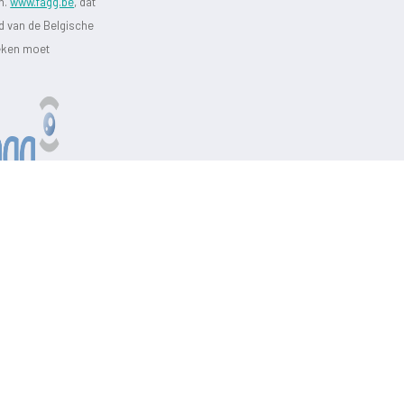
jn.
www.fagg.be
, dat
id van de Belgische
heken moet
Website ontwikkeld door
MyPharma
en
TechnoLogic
Hosting door
@iPower