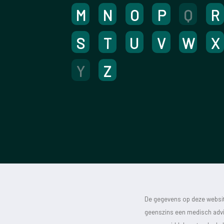
M
N
O
P
Q
R
S
T
U
V
W
X
Y
Z
De gegevens op deze website
geenszins een medisch advie