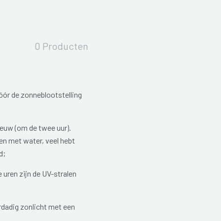
0 Producten
ór de zonneblootstelling
euw (om de twee uur).
en met water, veel hebt
d;
e uren zijn de UV-stralen
rdadig zonlicht met een