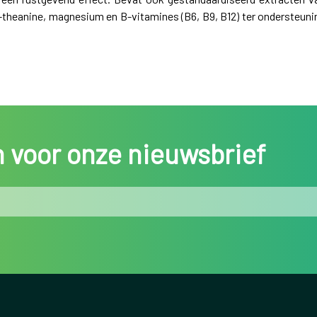
L-theanine, magnesium en B-vitamines (B6, B9, B12) ter ondersteuni
in voor onze nieuwsbrief