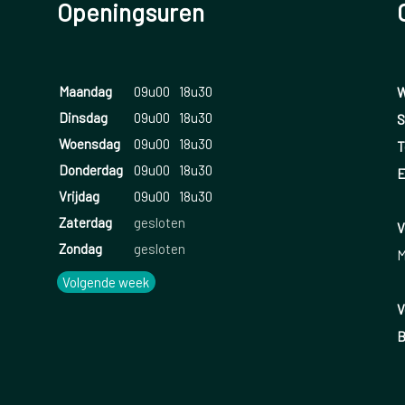
Openingsuren
Maandag
09u00
18u30
W
Dinsdag
09u00
18u30
S
Woensdag
09u00
18u30
T
Donderdag
09u00
18u30
E
Vrijdag
09u00
18u30
Zaterdag
gesloten
V
Zondag
gesloten
M
Volgende week
V
B