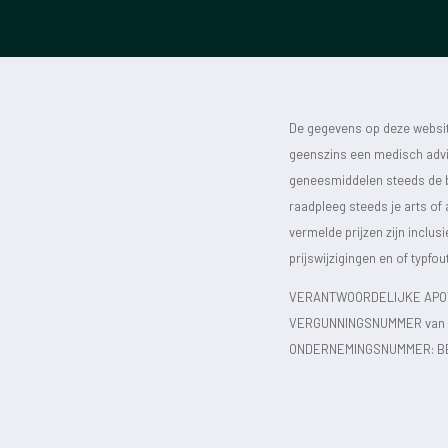
De gegevens op deze website
geenszins een medisch advie
geneesmiddelen steeds de bijs
raadpleeg steeds je arts of
vermelde prijzen zijn inclu
prijswijzigingen en of typfou
VERANTWOORDELIJKE APOT
VERGUNNINGSNUMMER van d
ONDERNEMINGSNUMMER:
B