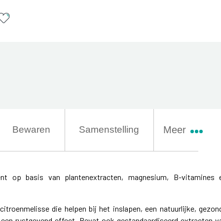
Bewaren
Samenstelling
Meer
nt op basis van plantenextracten, magnesium, B-vitamines 
citroenmelisse die helpen bij het inslapen, een natuurlijke, gezon
 een rustgevend effect. Bevat ook gestandaardiseerd extracten v