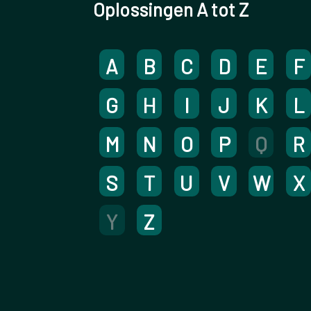
Oplossingen A tot Z
A
B
C
D
E
F
G
H
I
J
K
L
M
N
O
P
Q
R
S
T
U
V
W
X
Y
Z