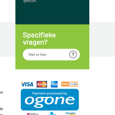
gebruik.
Specifieke
vragen?
en
de
an