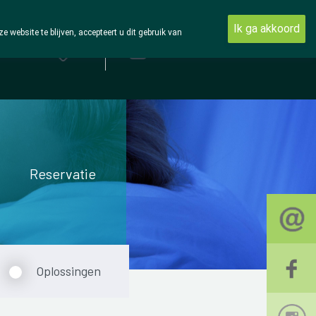
Ik ga akkoord
ebsite te blijven, accepteert u dit gebruik van
Aanmelden
Reservatie
Oplossingen