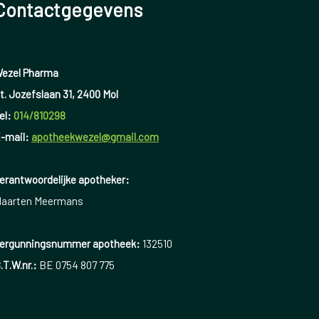
Contactgegevens
ezel Pharma
t. Jozefslaan 31, 2400 Mol
el:
014/810298
-mail:
apotheekwezel@gmail.com
erantwoordelijke apotheker:
aarten Meermans
ergunningsnummer apotheek:
132510
.T.W.nr.:
BE 0754 807 775