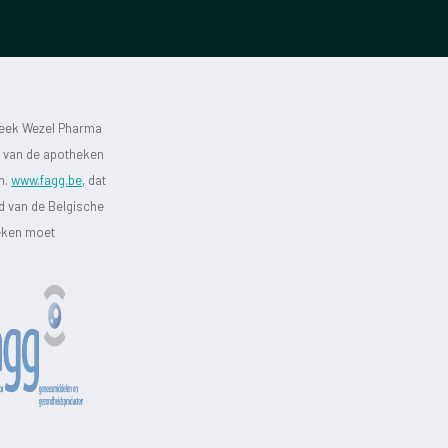
heek Wezel Pharma
st van de apotheken
jn.
www.fagg.be
, dat
id van de Belgische
heken moet