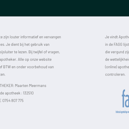
 zijn louter informatief en vervangen
Je vindt Apot
s. Je dient bij het gebruik van
in de FAGG lij
luiter te lezen. Bij twijfel of vragen,
die vergund zi
 apotheker. Alle op onze website
de wettelijkhe
sief BTW en onder voorbehoud van
(online) apot
ten.
controleren.
HEKER: Maarten Meermans
e apotheek :
132510
E 0754 807 775