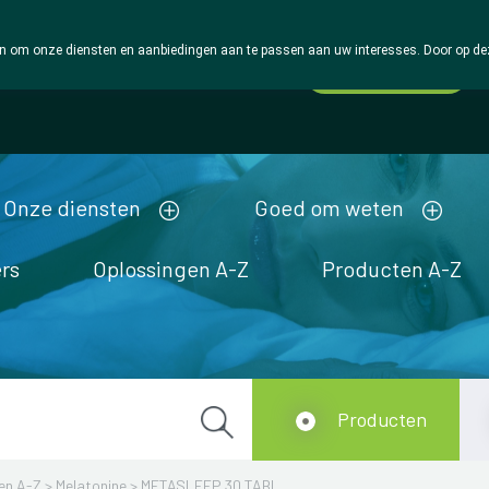
 om onze diensten en aanbiedingen aan te passen aan uw interesses. Door op deze w
Wachtdienst
Vandaag
open tot 18u30
Onze diensten
Goed om weten
rs
Oplossingen A-Z
Producten A-Z
Producten
en A-Z
>
Melatonine
>
METASLEEP 30 TABL