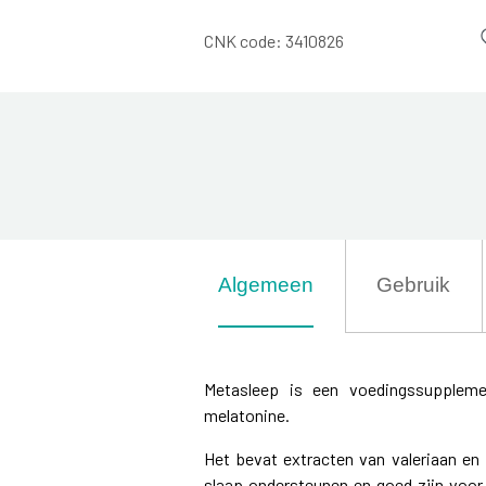
CNK code:
3410826
Algemeen
Gebruik
Metasleep is een voedingssuppleme
melatonine.
Het bevat extracten van valeriaan en 
slaap ondersteunen en goed zijn voor