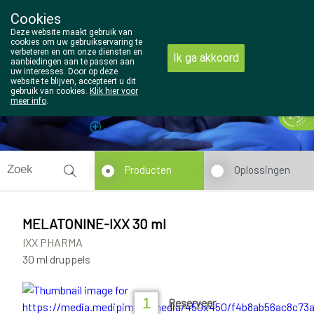
Cookies
Wezel Pharma
Deze website maakt gebruik van
014/810298
cookies om uw gebruikservaring te
verbeteren en om onze diensten en
Ik ga akkoord
aanbiedingen aan te passen aan
uw interesses. Door op deze
website te blijven, accepteert u dit
gebruik van cookies.
Klik hier voor
meer info
.
Vandaag
Nu
gesloten
Producten
Oplossingen
MELATONINE-IXX 30 ml
IXX PHARMA
30 ml druppels
Reserveer