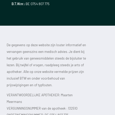
B.T.W.nr.:
BE 0754 807 775
De gegevens op deze website zijn louter informatief en
vervangen geenszins een medisch advies. Je dient bij
het gebruik van geneesmiddelen steeds de bijsluiter te
lezen. Bij twijfel of vragen, raadpleeg steeds je arts of
apotheker. Alle op onze website vermelde prijzen zijn
inclusief BTW en onder voorbehoud van
prijswijzigingen en of typfouten.
VERANTWOORDELIJKE APOTHEKER: Maarten
Meermans
VERGUNNINGSNUMMER van de apotheek :
132510
ONDERNEMINGSNUMMER:
BE 0754 807 775