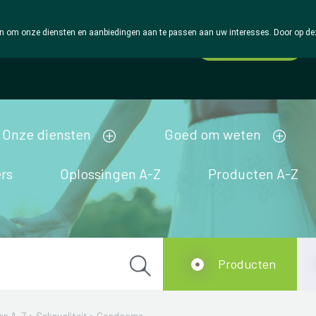
 om onze diensten en aanbiedingen aan te passen aan uw interesses. Door op deze w
Wachtdienst
Vandaag
open tot 18u30
Onze diensten
Goed om weten
rs
Oplossingen A-Z
Producten A-Z
Producten
en A-Z
>
Seksualiteit
>
Condooms