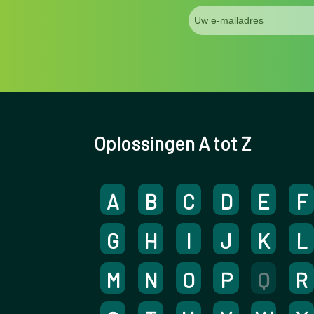
Oplossingen A tot Z
A
B
C
D
E
F
G
H
I
J
K
L
M
N
O
P
Q
R