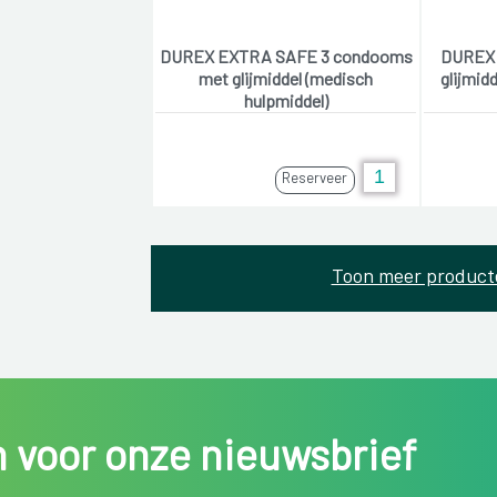
DUREX EXTRA SAFE 3 condooms
DUREX 
met glijmiddel (medisch
glijmid
hulpmiddel)
Reserveer
Toon meer product
in voor onze nieuwsbrief