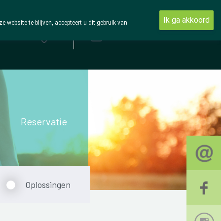
Ik ga akkoord
ebsite te blijven, accepteert u dit gebruik van
Aanmelden
Reservatie
Oplossingen