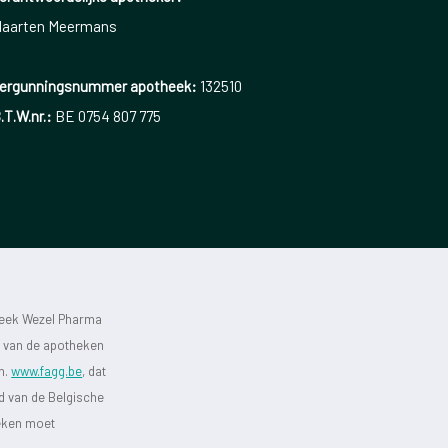
aarten Meermans
ergunningsnummer apotheek:
132510
.T.W.nr.:
BE 0754 807 775
heek Wezel Pharma
st van de apotheken
jn.
www.fagg.be
, dat
id van de Belgische
heken moet