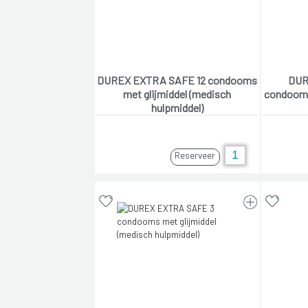
DUREX EXTRA SAFE 12 condooms
DUR
met glijmiddel (medisch
condooms
hulpmiddel)
Reserveer