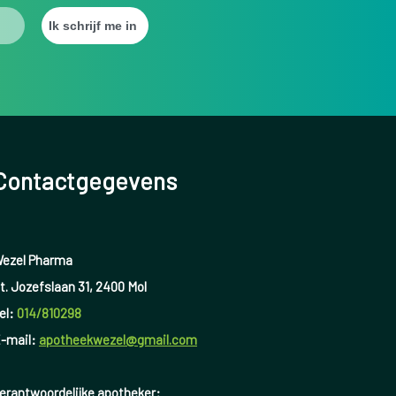
Contactgegevens
ezel Pharma
t. Jozefslaan 31, 2400 Mol
el:
014/810298
-mail:
apotheekwezel@gmail.com
erantwoordelijke apotheker: