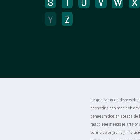
S
T
U
V
W
X
Y
Z
De gegevens op deze website
geenszins een medisch advie
geneesmiddelen steeds de bijs
raadpleeg steeds je arts of
vermelde prijzen zijn inclu