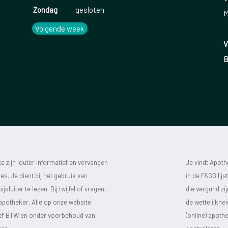
Zondag
gesloten
M
Volgende week
V
B
 zijn louter informatief en vervangen
Je vindt Apot
s. Je dient bij het gebruik van
in de FAGG lij
luiter te lezen. Bij twijfel of vragen,
die vergund zi
 apotheker. Alle op onze website
de wettelijkhe
sief BTW en onder voorbehoud van
(online) apot