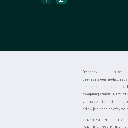
De gegevens op deze website
geenszins een medisch advie
geneesmiddelen steeds de bijs
raadpleeg steeds je arts of
vermelde prijzen zijn inclu
prijswijzigingen en of typfou
VERANTWOORDELIJKE APOT
VERGUNNINGSNUMMER van d