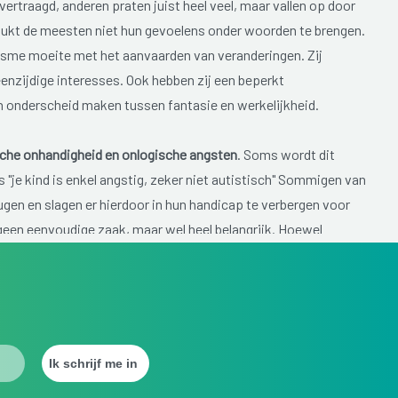
ertraagd, anderen praten juist heel veel, maar vallen op door
 lukt de meesten niet hun gevoelens onder woorden te brengen.
isme moeite met het aanvaarden van veranderingen. Zij
enzijdige interesses. Ook hebben zij een beperkt
 onderscheid maken tussen fantasie en werkelijkheid.
che onhandigheid en onlogische angsten
. Soms wordt dit
 "je kind is enkel angstig, zeker niet autistisch" Sommigen van
gen en slagen er hierdoor in hun handicap te verbergen voor
 geen eenvoudige zaak, maar wel heel belangrijk. Hoewel
nose dus met grote zorg moet worden gesteld, verlangen de
oblematiek van hun kind. Het laat hen toe aan het
n beter inzicht in de noden van dit kind.