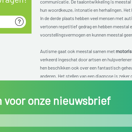
communicatie. De taalontwikkeling is meestal v
hun woordkeuze, intonatie en herhalingen. Het
In de derde plaats hebben veel mensen met aut
vertonen repetitief gedrag en hebben meestal e
voorstellingsvermogen en kunnen meestal geen
Autisme gaat ook meestal samen met
motoris
verkeerd ingeschat door artsen en hulpverleners
hen beschikken ook over een fantastisch geheu
anderen. Het stellen van een diagnose is zeker
autisme nog steeds ongeneeslijk is en de diag
meeste ouders zekerheid voor wat betreft de pr
in voor onze nieuwsbrief
verwerkingsproces te beginnen en geeft hen ee