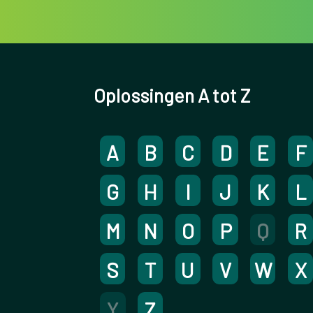
Oplossingen A tot Z
A
B
C
D
E
F
G
H
I
J
K
L
M
N
O
P
Q
R
S
T
U
V
W
X
Y
Z