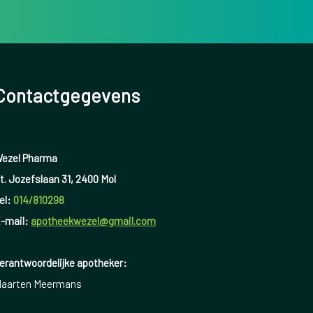
Contactgegevens
ezel Pharma
t. Jozefslaan 31, 2400 Mol
el:
014/810298
-mail:
apotheekwezel@gmail.com
erantwoordelijke apotheker:
aarten Meermans