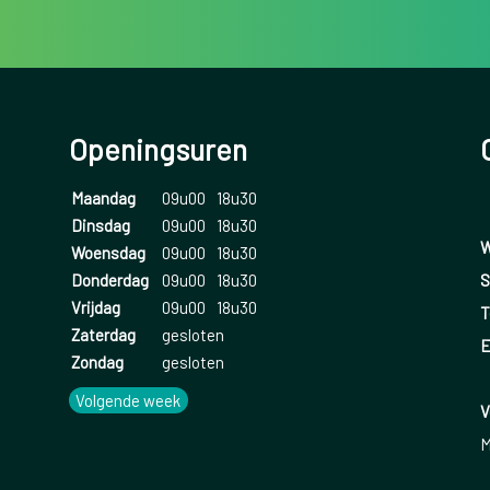
Openingsuren
Maandag
09u00
18u30
Dinsdag
09u00
18u30
W
Woensdag
09u00
18u30
S
Donderdag
09u00
18u30
Vrijdag
09u00
18u30
T
Zaterdag
gesloten
E
Zondag
gesloten
Volgende week
V
M