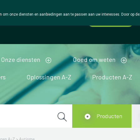
 om onze diensten en aanbiedingen aan te passen aan uw interesses. Door op deze w
Wachtdienst
Vandaag
gesloten
Onze diensten
Goed om weten
rs
Oplossingen A-Z
Producten A-Z
Producten
ngen A-Z
>
Autisme