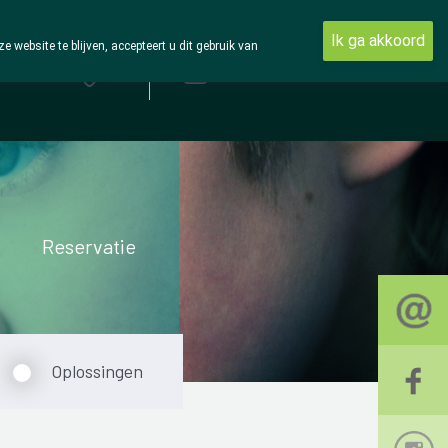
Ik ga akkoord
ebsite te blijven, accepteert u dit gebruik van
Aanmelden
Reservatie
Oplossingen