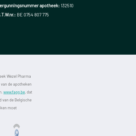
ergunningsnummer apotheek:
132510
.T.W.nr.:
BE 0754 807 775
heek Wezel Pharma
st van de apotheken
jn.
www.fagg.be
, dat
id van de Belgische
heken moet