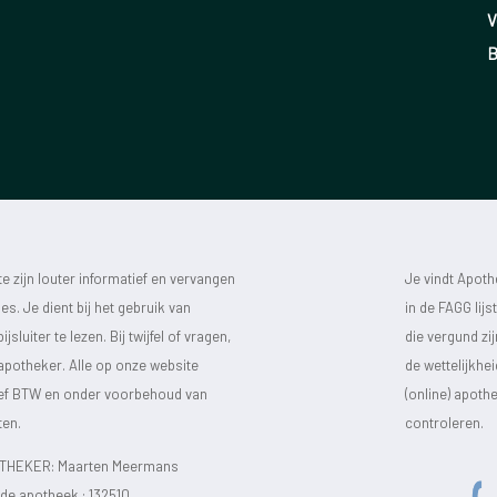
V
B
 zijn louter informatief en vervangen
Je vindt Apot
s. Je dient bij het gebruik van
in de FAGG lij
luiter te lezen. Bij twijfel of vragen,
die vergund zi
 apotheker. Alle op onze website
de wettelijkhe
sief BTW en onder voorbehoud van
(online) apot
ten.
controleren.
HEKER: Maarten Meermans
e apotheek :
132510