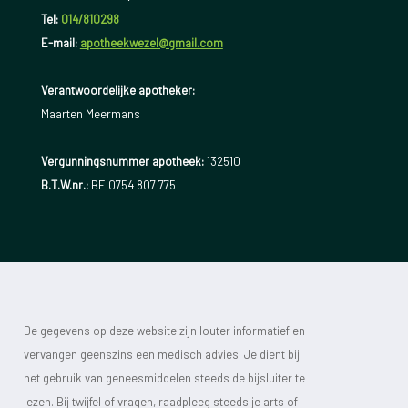
Tel:
014/810298
E-mail:
apotheekwezel@gmail.com
Verantwoordelijke apotheker:
Maarten Meermans
Vergunningsnummer apotheek:
132510
B.T.W.nr.:
BE 0754 807 775
De gegevens op deze website zijn louter informatief en
vervangen geenszins een medisch advies. Je dient bij
het gebruik van geneesmiddelen steeds de bijsluiter te
lezen. Bij twijfel of vragen, raadpleeg steeds je arts of