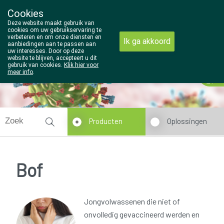
Cookies
Wezel Pharma
Deze website maakt gebruik van
014/810298
cookies om uw gebruikservaring te
verbeteren en om onze diensten en
Ik ga akkoord
aanbiedingen aan te passen aan
uw interesses. Door op deze
website te blijven, accepteert u dit
gebruik van cookies.
Klik hier voor
meer info
.
Vandaag
open tot 18u30
Producten
Oplossingen
Bof
Jongvolwassenen die niet of
onvolledig gevaccineerd werden en