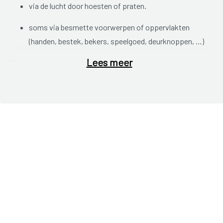
via de lucht door hoesten of praten.
soms via besmette voorwerpen of oppervlakten
(handen, bestek, bekers, speelgoed, deurknoppen, …)
Lees meer
Bij kinderen die ingeënt zijn, is de kans klein dat ze erg ziek
worden na contact met een kind dat bof heeft. Eén op de
drie besmette kinderen, krijgt helemaal geen symptomen.
Bof gaat dan ongemerkt voorbij.
Bof kan leiden tot andere aandoeningen. Bij jonge kinderen is
er een kleine kans op hersenvliesontsteking. Een
hersenvliesontsteking met het bofvirus geneest meestal
goed. Heel zelden ontstaat doofheid aan een oor. De
alvleesklier kan ontstoken zijn en aanleiding geven tot
buikpijn en braken. Als (jonge) mannen de bof krijgen kan een
teelbal ontsteken. Dit geeft pijn in de teelbal die kan