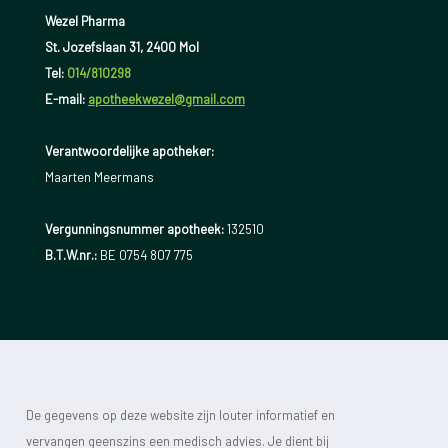
Wezel Pharma
St. Jozefslaan 31, 2400 Mol
Tel:
014/810298
E-mail:
apotheekwezel@gmail.com
Verantwoordelijke apotheker:
Maarten Meermans
Vergunningsnummer apotheek:
132510
B.T.W.nr.:
BE 0754 807 775
De gegevens op deze website zijn louter informatief en
vervangen geenszins een medisch advies. Je dient bij