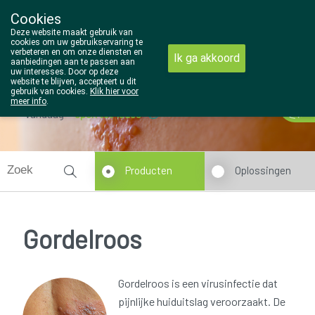
Cookies
Wezel Pharma
Deze website maakt gebruik van
014/810298
cookies om uw gebruikservaring te
verbeteren en om onze diensten en
Ik ga akkoord
aanbiedingen aan te passen aan
uw interesses. Door op deze
website te blijven, accepteert u dit
gebruik van cookies.
Klik hier voor
meer info
.
Vandaag
open tot 18u30
Producten
Oplossingen
Gordelroos
Gordelroos is een virusinfectie dat
pijnlijke huiduitslag veroorzaakt. De