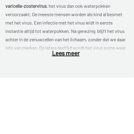
varicella-zostervirus
, het virus dan ook waterpokken
veroorzaakt. De meeste mensen worden als kind al besmet
met het virus. Een infectie met het virus leidt in eerste
instantie altijd tot waterpokken. Na genezing blijft het virus
achter in de zenuwcellen van het lichaam, zonder dat we daar
iets van merken. Op latere leeftijd wordt het virus soms weer
Lees meer
actief en kan het zich via een zenuw naar de huid verspreiden
en daar gordelroos veroorzaken. Het is niet altijd duidelijk
waarom het virus weer actief wordt maar een verlaagde
weerstand speelt een rol.
De aandoening komt dan ook vaker voor bij:
ouderen;
ziekte;
HIV/AIDS;