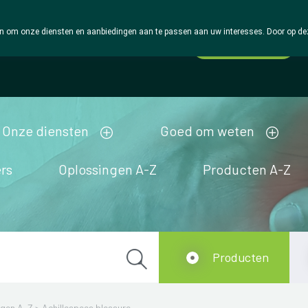
 om onze diensten en aanbiedingen aan te passen aan uw interesses. Door op deze w
Wachtdienst
Vandaag
Nu
gesloten
Onze diensten
Goed om weten
rs
Oplossingen A-Z
Producten A-Z
Producten
ngen A-Z
>
Achillespees blessure