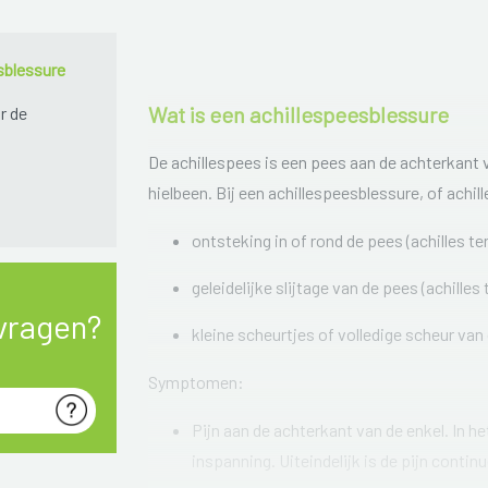
sblessure
Wat is een achillespeesblessure
r de
De achillespees is een pees aan de achterkant v
hielbeen. Bij een achillespeesblessure, of achil
ontsteking in of rond de pees (achilles ten
geleidelijke slijtage van de pees (achilles
vragen?
kleine scheurtjes of volledige scheur van
Symptomen:
Pijn aan de achterkant van de enkel. In he
inspanning. Uiteindelijk is de pijn contin