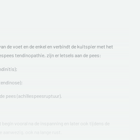
an de voet en de enkel en verbindt de kuitspier met het
lespees tendinopathie, zijn er letsels aan de pees:
dinitis);
 tendinose);
 de pees (achillespeesruptuur).
t begin vooral na de inspanning en later ook tijdens de
ue aanwezig, ook na lange rust.