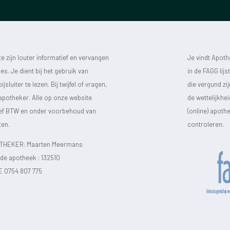
 zijn louter informatief en vervangen
Je vindt Apot
s. Je dient bij het gebruik van
in de FAGG lij
luiter te lezen. Bij twijfel of vragen,
die vergund zi
 apotheker. Alle op onze website
de wettelijkhe
sief BTW en onder voorbehoud van
(online) apot
ten.
controleren.
HEKER: Maarten Meermans
e apotheek :
132510
E 0754 807 775