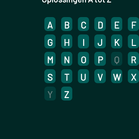
A
B
C
D
E
F
G
H
I
J
K
L
M
N
O
P
Q
R
S
T
U
V
W
X
Y
Z