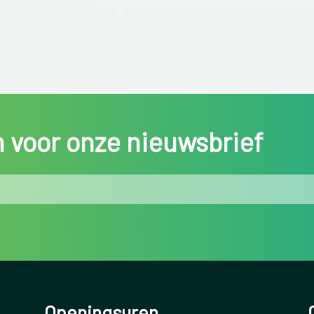
Stijfheid ter hoogte van de enkel.
Rode huid rond de pees.
Zwelling van de pees.
De aandoening komt vooral voor bij sporters 
sprinten, tennissen,…).
in voor onze nieuwsbrief
Openingsuren