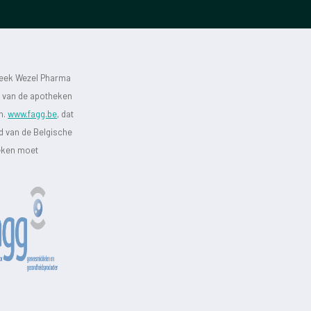
heek Wezel Pharma
st van de apotheken
jn.
www.fagg.be
, dat
id van de Belgische
heken moet