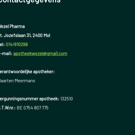
ezel Pharma
t. Jozefslaan 31, 2400 Mol
el:
014/810298
-mail:
apotheekwezel@gmail.com
erantwoordelijke apotheker:
aarten Meermans
ergunningsnummer apotheek:
132510
.T.W.nr.:
BE 0754 807 775