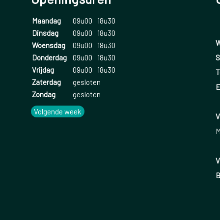
Maandag
09u00
18u30
Dinsdag
09u00
18u30
W
Woensdag
09u00
18u30
S
Donderdag
09u00
18u30
Vrijdag
09u00
18u30
T
Zaterdag
gesloten
E
Zondag
gesloten
Volgende week
V
M
V
B