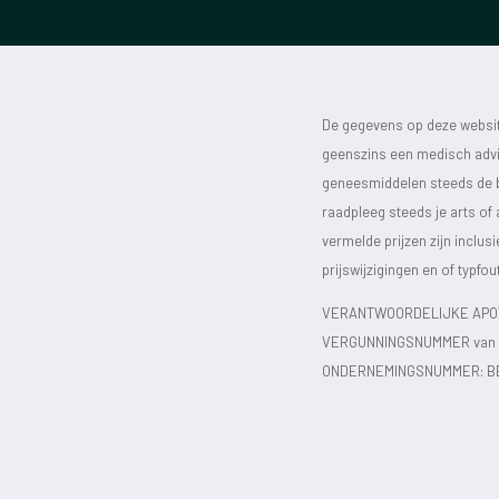
De gegevens op deze website
geenszins een medisch advie
geneesmiddelen steeds de bijs
raadpleeg steeds je arts of
vermelde prijzen zijn inclu
prijswijzigingen en of typfou
VERANTWOORDELIJKE APOT
VERGUNNINGSNUMMER van d
ONDERNEMINGSNUMMER:
B