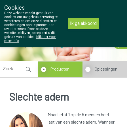
Cookies
Wezel Pharma
Deze website maakt gebruik van
014/810298
cookies om uw gebruikservaring te
verbeteren en om onze diensten en
Ik ga akkoord
aanbiedingen aan te passen aan
uw interesses. Door op deze
website te blijven, accepteert u dit
gebruik van cookies.
Klik hier voor
meer info
.
Vandaag
open tot 18u30
Producten
Oplossingen
Slechte adem
Maar liefst 1 op de 5 mensen heeft
last van een slechte adem. Wanneer