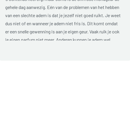
gehele dag aanwezig. Eén van de problemen van het hebben
van een slechte adem is dat je jezelf niet goed ruikt. Je weet
dus niet of en wanneer je adem niet fris is. Dit komt omdat
er een snelle gewenning is aan je eigen geur. Vaak ruik je ook
je eigen parfum niet meer. Anderen kunnen je adem wel
ruiken en dit maakt je onzeker.
Eén ding is zeker: een onfrisse adem is erg vervelend voor
degene die er last van heeft maar zeker ook voor zijn of haar
omgeving.
Natuurlijk hebben we er allemaal wel eens last van na het
eten van knoflook, uien en specerijen of na het drinken van
alcohol. Dan gaat het om een tijdelijke slechte adem.