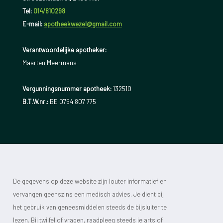
Tel:
014/810298
E-mail:
apotheekwezel@gmail.com
Verantwoordelijke apotheker:
Maarten Meermans
Vergunningsnummer apotheek:
132510
B.T.W.nr.:
BE 0754 807 775
De gegevens op deze website zijn louter informatief en
vervangen geenszins een medisch advies. Je dient bij
het gebruik van geneesmiddelen steeds de bijsluiter te
lezen. Bij twijfel of vragen, raadpleeg steeds je arts of