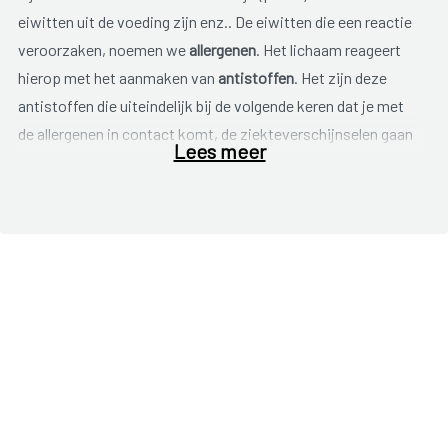
eiwitten uit de voeding zijn enz.. De eiwitten die een reactie
veroorzaken, noemen we
allergenen
. Het lichaam reageert
hierop met het aanmaken van
antistoffen
. Het zijn deze
antistoffen die uiteindelijk bij de volgende keren dat je met
de allergenen in contact komt, de ziekteverschijnselen gaan
Lees meer
veroorzaken.
De
symptomen
van een voedingsallergie kunnen zeer
uiteenlopend zijn. Maag-darmverschijnselen (braken, diarree,
verstopping of misselijkheid) en huidreacties (jeuk, eczeem,
vochtophopingen rond mond en ogen) en combinaties
hiervan komen het meest voor. Er kunnen ook
luchtwegproblemen (piepende ademhaling, kortademigheid,
jeukende en lopende neus of ogen), groeiachterstand of
zelfs zeer ernstige levensbedreigende reacties
(anafylachtische shock) optreden.