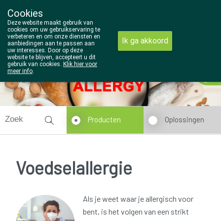
Cookies
Wezel Pharma
Deze website maakt gebruik van
014/810298
cookies om uw gebruikservaring te
verbeteren en om onze diensten en
Ik ga akkoord
aanbiedingen aan te passen aan
uw interesses. Door op deze
website te blijven, accepteert u dit
gebruik van cookies.
Klik hier voor
meer info
.
Vandaag
gesloten
Producten
Oplossingen
Voedselallergie
Als je weet waar je allergisch voor
bent, is het volgen van een strikt