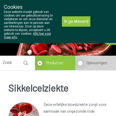
Cookies
Wezel Pharma
Deze website maakt gebruik van
014/810298
cookies om uw gebruikservaring te
verbeteren en om onze diensten en
Ik ga akkoord
aanbiedingen aan te passen aan
uw interesses. Door op deze
website te blijven, accepteert u dit
gebruik van cookies.
Klik hier voor
Vandaag
Nu
gesloten
meer info
.
Producten
Oplossingen
Sikkelcelziekte
Deze erfelijke bloedziekte zorgt voor
aanmaak van ongezonde rode