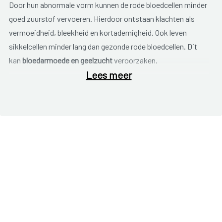
Door hun abnormale vorm kunnen de rode bloedcellen minder
goed zuurstof vervoeren. Hierdoor ontstaan klachten als
vermoeidheid, bleekheid en kortademigheid. Ook leven
sikkelcellen minder lang dan gezonde rode bloedcellen. Dit
kan
bloedarmoede en geelzucht
veroorzaken.
Lees meer
Sikkelcellen kunnen zich minder goed bewegen door de
bloedvaten en hebben sneller de neiging om te gaan
klonteren. Wanneer dergelijke klonter een bloedvat blokkeert,
kunnen er pijnaanvallen optreden (sikkelcelcrisis) met
zwelling aan de handen, voeten, gewrichten en rond de
botten.
Sikkelcelziekte is een aangeboren aandoening. De eerste
klachten treden doorgaans op wanneer een baby vier
maanden oud is. De klachten kunnen sterk verschillen van
persoon tot persoon. De ene persoon heeft ernstige