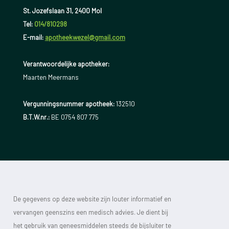
St. Jozefslaan 31, 2400 Mol
Tel:
014/810298
E-mail:
apotheekwezel@gmail.com
Verantwoordelijke apotheker:
Maarten Meermans
Vergunningsnummer apotheek:
132510
B.T.W.nr.:
BE 0754 807 775
De gegevens op deze website zijn louter informatief en
vervangen geenszins een medisch advies. Je dient bij
het gebruik van geneesmiddelen steeds de bijsluiter te