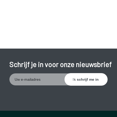
klachten, anderen merken weinig van de aandoening.
Typische klachten
zijn:
Baby's, peuters, kleuters:
bleekheid;
niet goed eten;
veel slapen;
Schrijf je in voor onze nieuwsbrief
geelzucht;
kortademigheid.
Kinderen, volwassenen:
vermoeidheid, bleekheid, kortademigheid,