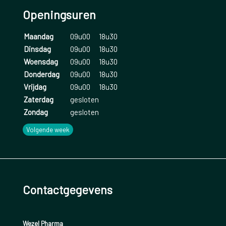
geelzucht;
Openingsuren
pijn in de bovenbuik;
Maandag
09u00
18u30
groeiachterstand;
Dinsdag
09u00
18u30
Woensdag
09u00
18u30
slechtziendheid;
Donderdag
09u00
18u30
vergroting van de mild (verhoogde vatbaarheid voor
Vrijdag
09u00
18u30
Zaterdag
gesloten
infecties);
Zondag
gesloten
galstenen.
Volgende week
Sikkelcelziekte
kan niet worden genezen
. De behandeling is
gericht op het verminderen van de klachten en het
voorkomen van een crisis. De bloedarmoede dient ook onder
controle gehouden te worden.
Contactgegevens
Wezel Pharma