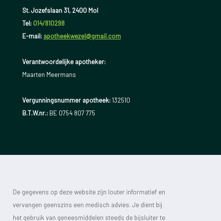
St. Jozefslaan 31, 2400 Mol
Tel:
014/810298
E-mail:
apotheekwezel@gmail.com
Verantwoordelijke apotheker:
Maarten Meermans
Vergunningsnummer apotheek:
132510
B.T.W.nr.:
BE 0754 807 775
De gegevens op deze website zijn louter informatief en
vervangen geenszins een medisch advies. Je dient bij
het gebruik van geneesmiddelen steeds de bijsluiter te