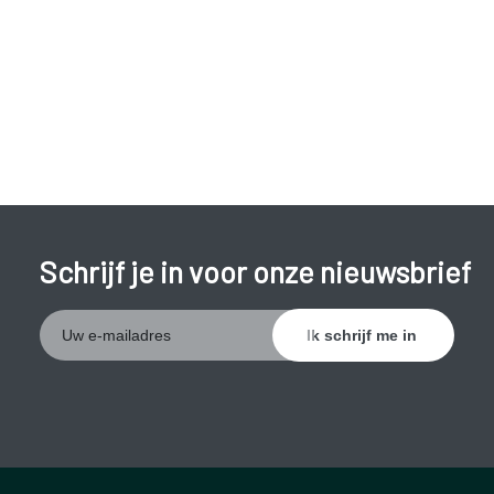
zuurstoftherapie;
hoorapparaat ( versterken van omgevingsgeluid, zodat
oorsuizen wordt overstemd);
ruisgenerator (hoortoestel dat geluid produceert en
oorsuizen overstemt);
tinnitus Retraining Therapy (leren om oorsuizen te
negeren).
Schrijf je in voor onze nieuwsbrief