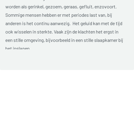
worden als gerinkel, gezoem, geraas, gefluit, enzovoort.
Sommige mensen hebben er met periodes last van, bij
anderen is het continu aanwezig. Het geluid kan met de tijd
ook wisselen in sterkte. Vaak zijn de klachten het ergst in
een stille omgeving, bijvoorbeeld in een stille slaapkamer bij
het inslapen.
Oorsuizen is doorgaans niet gevaarlijk maar kan wel erg
vervelend zijn. Het constant horen van een geluid kan leiden
tot slaap- en concentratieproblemen en een grote invloed
hebben op het dagelijks functioneren.
Oorsuizen is vaak moeilijk te behandelen. Indien een oorzaak
gevonden wordt, wordt deze eerst behandeld.
Mogelijke therapieën
zijn: