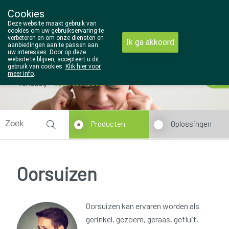
Cookies
Wezel Pharma
Deze website maakt gebruik van
014/810298
cookies om uw gebruikservaring te
verbeteren en om onze diensten en
Ik ga akkoord
aanbiedingen aan te passen aan
uw interesses. Door op deze
website te blijven, accepteert u dit
gebruik van cookies.
Klik hier voor
meer info
.
Vandaag
open tot 18u30
Producten
Oplossingen
Oorsuizen
Oorsuizen kan ervaren worden als
gerinkel, gezoem, geraas, gefluit,